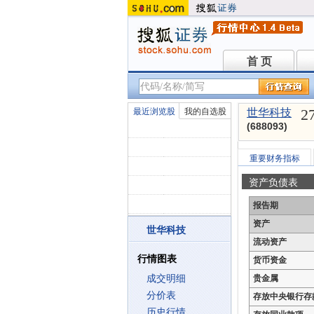
首 页
首 页
2
最近浏览股
我的自选股
世华科技
(688093)
重要财务指标
资产负债表
报告期
资产
世华科技
流动资产
行情图表
货币资金
成交明细
贵金属
分价表
存放中央银行存
历史行情