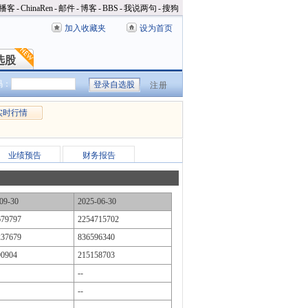
播客
-
ChinaRen
-
邮件
-
博客
-
BBS
-
我说两句
-
搜狗
加入收藏夹
设为首页
选股
选股
码：
注册
实时行情
业绩预告
财务报告
09-30
2025-06-30
679797
2254715702
237679
836596340
90904
215158703
--
--