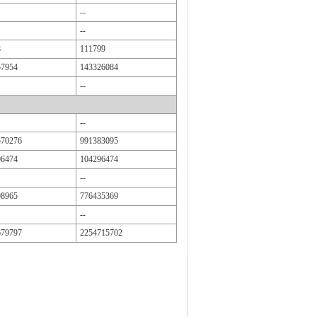
--
--
8
111799
57954
143326084
--
--
570276
991383095
96474
104296474
--
98965
776435369
--
679797
2254715702