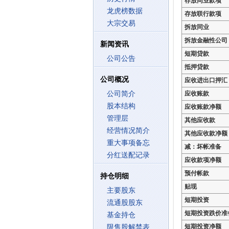
存放同业款项
龙虎榜数据
存放联行款项
大宗交易
拆放同业
拆放金融性公司
新闻资讯
短期贷款
公司公告
抵押贷款
公司概况
应收进出口押汇
公司简介
应收账款
股本结构
应收账款净额
管理层
其他应收款
经营情况简介
其他应收款净额
重大事项备忘
减：坏帐准备
分红送配记录
应收款项净额
预付帐款
持仓明细
贴现
主要股东
短期投资
流通股股东
短期投资跌价准
基金持仓
短期投资净额
限售股解禁表