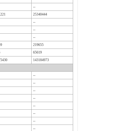
--
2221
25340444
--
--
--
59
219655
6
65619
75430
143184973
--
--
--
--
--
--
--
--