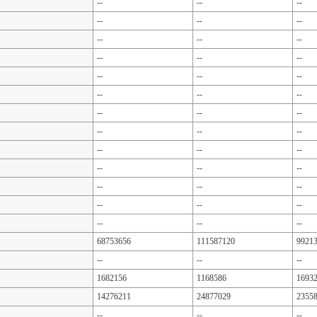
--
--
--
--
--
--
--
--
--
--
--
--
--
--
--
--
--
--
--
--
--
--
--
--
--
--
--
--
--
--
--
--
--
--
--
--
--
--
--
68753656
111587120
9921
--
--
--
1682156
1168586
1693
14276211
24877029
2355
--
--
--