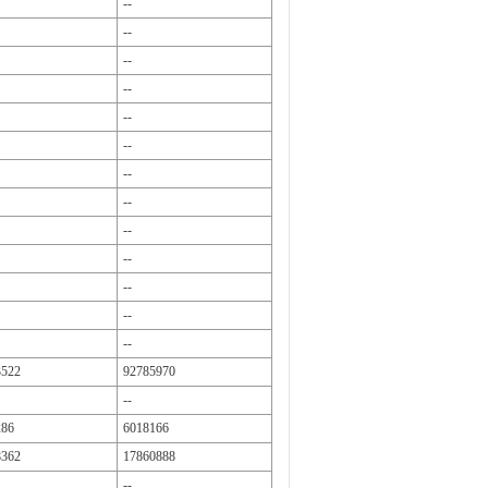
--
--
--
--
--
--
--
--
--
--
--
--
--
3522
92785970
--
286
6018166
8362
17860888
--