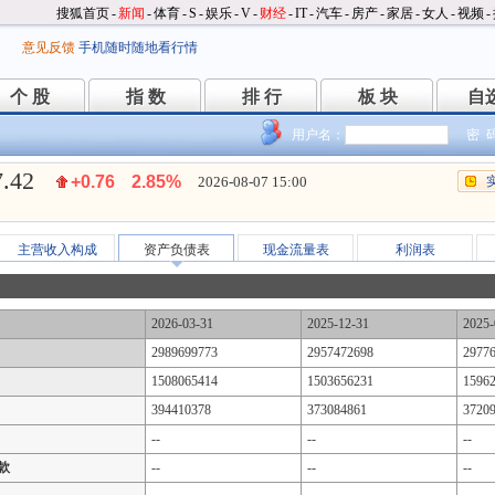
搜狐首页
-
新闻
-
体育
-
S
-
娱乐
-
V
-
财经
-
IT
-
汽车
-
房产
-
家居
-
女人
-
视频
-
意见反馈
手机随时随地看行情
个 股
指 数
排 行
板 块
自
个 股
指 数
排 行
板 块
自
用户名：
密 
7.42
+0.76
2.85%
2026-08-07 15:00
主营收入构成
资产负债表
现金流量表
利润表
2026-03-31
2025-12-31
2025-
2989699773
2957472698
2977
1508065414
1503656231
1596
394410378
373084861
3720
--
--
--
款
--
--
--