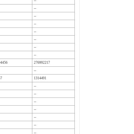
--
--
--
--
--
--
--
--
94456
276992217
--
67
1314491
--
--
--
--
--
--
--