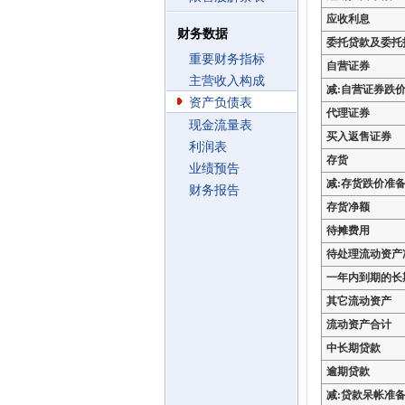
应收利息
财务数据
委托贷款及委托
重要财务指标
自营证券
主营收入构成
减:自营证券跌
资产负债表
代理证券
现金流量表
买入返售证券
利润表
存货
业绩预告
减:存货跌价准
财务报告
存货净额
待摊费用
待处理流动资产
一年内到期的长
其它流动资产
流动资产合计
中长期贷款
逾期贷款
减:贷款呆帐准