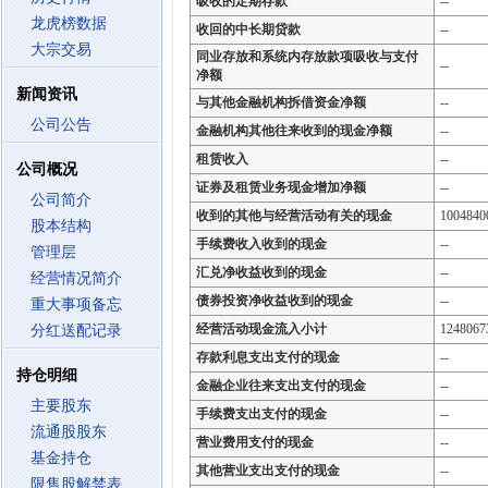
吸收的定期存款
--
龙虎榜数据
收回的中长期贷款
--
大宗交易
同业存放和系统内存放款项吸收与支付
--
净额
新闻资讯
与其他金融机构拆借资金净额
--
公司公告
金融机构其他往来收到的现金净额
--
租赁收入
--
公司概况
证券及租赁业务现金增加净额
--
公司简介
收到的其他与经营活动有关的现金
1004840
股本结构
手续费收入收到的现金
--
管理层
汇兑净收益收到的现金
--
经营情况简介
债券投资净收益收到的现金
--
重大事项备忘
经营活动现金流入小计
1248067
分红送配记录
存款利息支出支付的现金
--
持仓明细
金融企业往来支出支付的现金
--
主要股东
手续费支出支付的现金
--
流通股股东
营业费用支付的现金
--
基金持仓
其他营业支出支付的现金
--
限售股解禁表