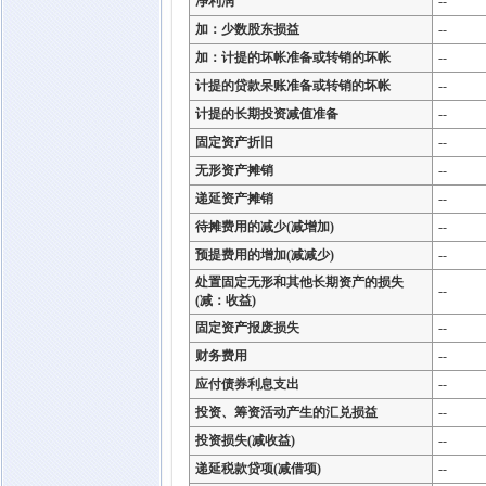
净利润
--
加：少数股东损益
--
加：计提的坏帐准备或转销的坏帐
--
计提的贷款呆账准备或转销的坏帐
--
计提的长期投资减值准备
--
固定资产折旧
--
无形资产摊销
--
递延资产摊销
--
待摊费用的减少(减增加)
--
预提费用的增加(减减少)
--
处置固定无形和其他长期资产的损失
--
(减：收益)
固定资产报废损失
--
财务费用
--
应付债券利息支出
--
投资、筹资活动产生的汇兑损益
--
投资损失(减收益)
--
递延税款贷项(减借项)
--