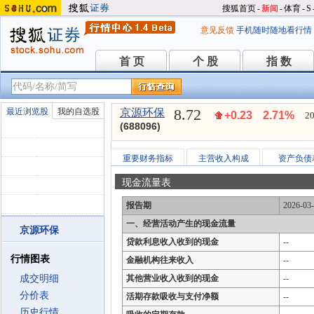
搜狐首页
-
新闻
-
体育
-
S
意见反馈
手机随时随地看行情
首 页
个 股
指 数
首 页
个 股
指 数
8.72
最近浏览股
我的自选股
京源环保
+0.23
2.71%
20
(688096)
重要财务指标
主营收入构成
资产负债
现金流量表
报告期
2026-03
一、经营活动产生的现金流量
京源环保
贷款利息收入收到的现金
--
行情图表
金融机构往来收入
--
成交明细
其他营业收入收到的现金
--
分价表
活期存款吸收与支付净额
--
历史行情