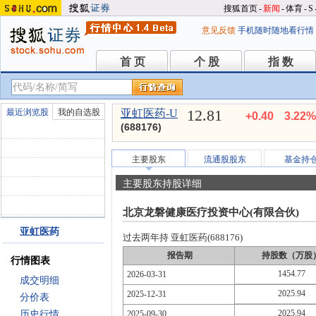
搜狐首页
-
新闻
-
体育
-
S
意见反馈
手机随时随地看行情
首 页
个 股
指 数
首 页
个 股
指 数
12.81
最近浏览股
我的自选股
亚虹医药-U
+0.40
3.22%
(688176)
主要股东
流通股股东
基金持
主要股东持股详细
北京龙磐健康医疗投资中心(有限合伙)
亚虹医药
过去两年持 亚虹医药(688176)
报告期
持股数（万股
行情图表
1454.77
2026-03-31
成交明细
2025.94
2025-12-31
分价表
2025.94
历史行情
2025-09-30