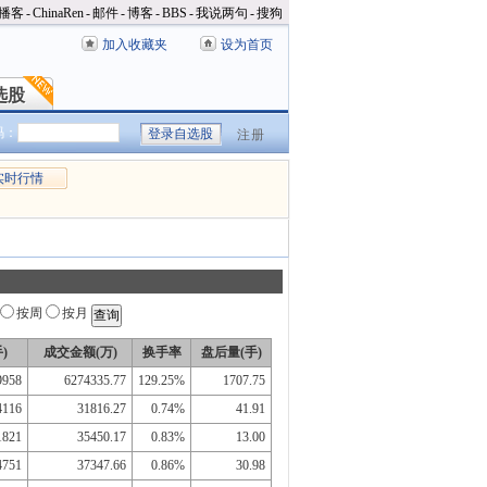
播客
-
ChinaRen
-
邮件
-
博客
-
BBS
-
我说两句
-
搜狗
加入收藏夹
设为首页
选股
选股
码：
注册
实时行情
按周
按月
)
成交金额(万)
换手率
盘后量(手)
9958
6274335.77
129.25%
1707.75
4116
31816.27
0.74%
41.91
1821
35450.17
0.83%
13.00
4751
37347.66
0.86%
30.98