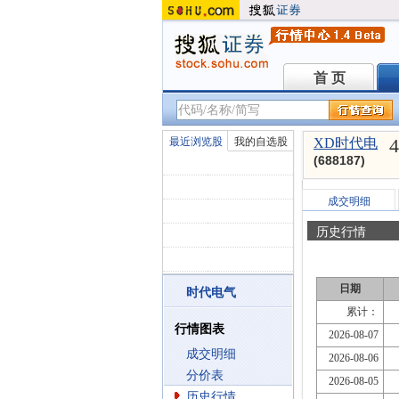
首 页
首 页
4
最近浏览股
我的自选股
XD时代电
(688187)
成交明细
历史行情
日期
时代电气
累计：
行情图表
2026-08-07
成交明细
2026-08-06
分价表
2026-08-05
历史行情