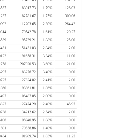
8822
116422.03
2.52%
252.51
5537
83017.73
1.79%
126.03
2237
82781.67
1.75%
300.06
9992
112203.65
2.30%
264.42
9814
79542.78
1.61%
20.27
3539
95739.21
1.88%
25.00
6431
151431.03
2.84%
2.00
0122
191658.31
3.34%
11.00
2758
207920.53
3.60%
21.00
5295
183276.72
3.40%
0.00
9725
127324.02
2.41%
2.00
1860
98361.81
1.86%
0.00
3497
106487.05
2.00%
0.00
8327
127474.29
2.40%
45.95
0738
134212.62
2.54%
2.00
3106
95940.95
1.88%
0.00
1501
70558.86
1.40%
0.00
9434
91989.74
1.83%
11.25