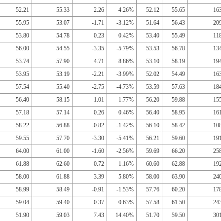
52.21
55.33
2.26
4.26%
52.12
55.65
16
55.95
53.07
-1.71
-3.12%
51.64
56.43
20
53.80
54.78
0.23
0.42%
53.40
55.49
11
56.00
54.55
-3.35
-5.79%
53.53
56.78
13
53.74
57.90
4.71
8.86%
53.10
58.19
19
53.95
53.19
-2.21
-3.99%
52.02
54.49
16
57.54
55.40
-2.75
-4.73%
53.59
57.63
18
56.40
58.15
1.01
1.77%
56.20
59.88
15
57.18
57.14
0.26
0.46%
56.40
58.95
16
58.22
56.88
-0.82
-1.42%
56.10
58.42
10
59.55
57.70
-3.30
-5.41%
56.21
59.60
19
64.00
61.00
-1.60
-2.56%
59.69
66.20
25
61.88
62.60
0.72
1.16%
60.60
62.88
19
58.00
61.88
3.39
5.80%
58.00
63.90
24
58.99
58.49
-0.91
-1.53%
57.76
60.20
17
59.04
59.40
0.37
0.63%
57.58
61.50
24
51.90
59.03
7.43
14.40%
51.70
59.50
30