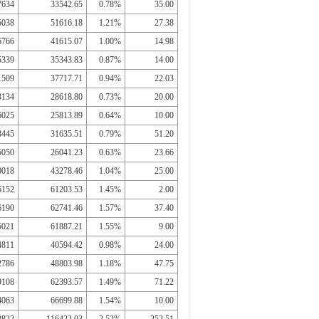
7634
33542.65
0.78%
35.00
5038
51616.18
1.21%
27.38
6766
41615.07
1.00%
14.98
5339
35343.83
0.87%
14.00
1509
37717.71
0.94%
22.03
3134
28618.80
0.73%
20.00
6025
25813.89
0.64%
10.00
8445
31635.51
0.79%
51.20
5050
26041.23
0.63%
23.66
0018
43278.46
1.04%
25.00
6152
61203.53
1.45%
2.00
6190
62741.46
1.57%
37.40
5021
61887.21
1.55%
9.00
4811
40594.42
0.98%
24.00
2786
48803.98
1.18%
47.75
9108
62393.57
1.49%
71.22
4063
66699.88
1.54%
10.00