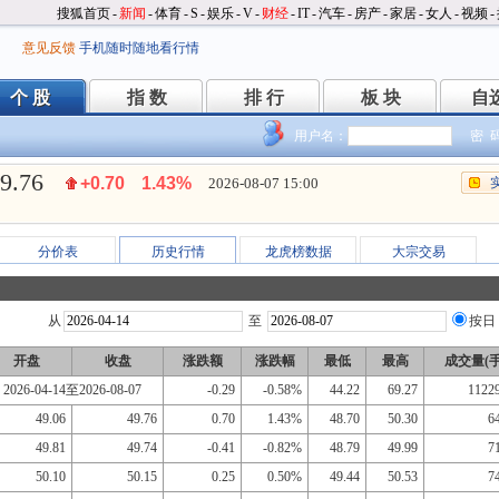
搜狐首页
-
新闻
-
体育
-
S
-
娱乐
-
V
-
财经
-
IT
-
汽车
-
房产
-
家居
-
女人
-
视频
-
意见反馈
手机随时随地看行情
个 股
指 数
排 行
板 块
自
个 股
指 数
排 行
板 块
自
用户名：
密 
9.76
+0.70
1.43%
2026-08-07 15:00
分价表
历史行情
龙虎榜数据
大宗交易
从
至
按日
开盘
收盘
涨跌额
涨跌幅
最低
最高
成交量(手
2026-04-14至2026-08-07
-0.29
-0.58%
44.22
69.27
1122
49.06
49.76
0.70
1.43%
48.70
50.30
6
49.81
49.74
-0.41
-0.82%
48.79
49.99
7
50.10
50.15
0.25
0.50%
49.44
50.53
7