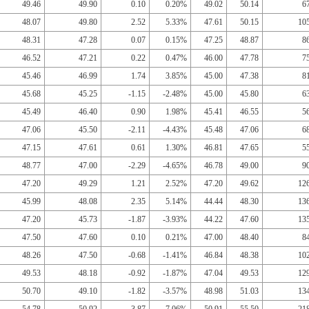
49.46
49.90
0.10
0.20%
49.02
50.14
6
48.07
49.80
2.52
5.33%
47.61
50.15
10
48.31
47.28
0.07
0.15%
47.25
48.87
8
46.52
47.21
0.22
0.47%
46.00
47.78
7
45.46
46.99
1.74
3.85%
45.00
47.38
8
45.68
45.25
-1.15
-2.48%
45.00
45.80
6
45.49
46.40
0.90
1.98%
45.41
46.55
5
47.06
45.50
-2.11
-4.43%
45.48
47.06
6
47.15
47.61
0.61
1.30%
46.81
47.65
5
48.77
47.00
-2.29
-4.65%
46.78
49.00
9
47.20
49.29
1.21
2.52%
47.20
49.62
12
45.99
48.08
2.35
5.14%
44.44
48.30
13
47.20
45.73
-1.87
-3.93%
44.22
47.60
13
47.50
47.60
0.10
0.21%
47.00
48.40
8
48.26
47.50
-0.68
-1.41%
46.84
48.38
10
49.53
48.18
-0.92
-1.87%
47.04
49.53
12
50.70
49.10
-1.82
-3.57%
48.98
51.03
13