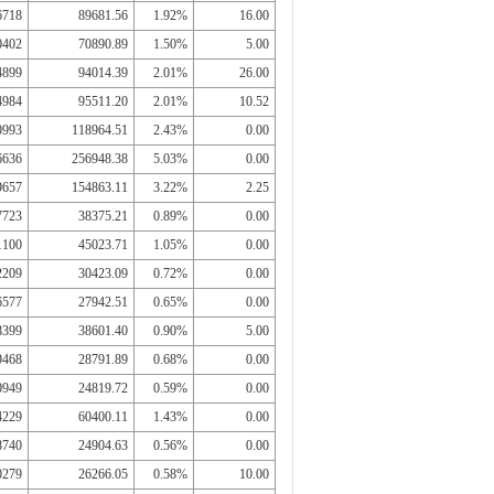
6718
89681.56
1.92%
16.00
0402
70890.89
1.50%
5.00
4899
94014.39
2.01%
26.00
4984
95511.20
2.01%
10.52
0993
118964.51
2.43%
0.00
6636
256948.38
5.03%
0.00
9657
154863.11
3.22%
2.25
7723
38375.21
0.89%
0.00
1100
45023.71
1.05%
0.00
2209
30423.09
0.72%
0.00
6577
27942.51
0.65%
0.00
8399
38601.40
0.90%
5.00
9468
28791.89
0.68%
0.00
0949
24819.72
0.59%
0.00
4229
60400.11
1.43%
0.00
8740
24904.63
0.56%
0.00
0279
26266.05
0.58%
10.00