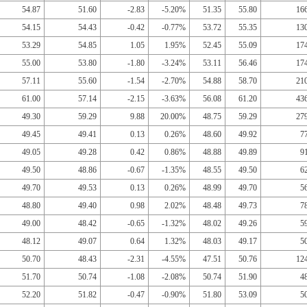
54.87
51.60
-2.83
-5.20%
51.35
55.80
16
54.15
54.43
-0.42
-0.77%
53.72
55.35
13
53.29
54.85
1.05
1.95%
52.45
55.09
17
55.00
53.80
-1.80
-3.24%
53.11
56.46
17
57.11
55.60
-1.54
-2.70%
54.88
58.70
21
61.00
57.14
-2.15
-3.63%
56.08
61.20
43
49.30
59.29
9.88
20.00%
48.75
59.29
27
49.45
49.41
0.13
0.26%
48.60
49.92
7
49.05
49.28
0.42
0.86%
48.88
49.89
9
49.50
48.86
-0.67
-1.35%
48.55
49.50
6
49.70
49.53
0.13
0.26%
48.99
49.70
5
48.80
49.40
0.98
2.02%
48.48
49.73
7
49.00
48.42
-0.65
-1.32%
48.02
49.26
5
48.12
49.07
0.64
1.32%
48.03
49.17
5
50.70
48.43
-2.31
-4.55%
47.51
50.76
12
51.70
50.74
-1.08
-2.08%
50.74
51.90
4
52.20
51.82
-0.47
-0.90%
51.80
53.09
5