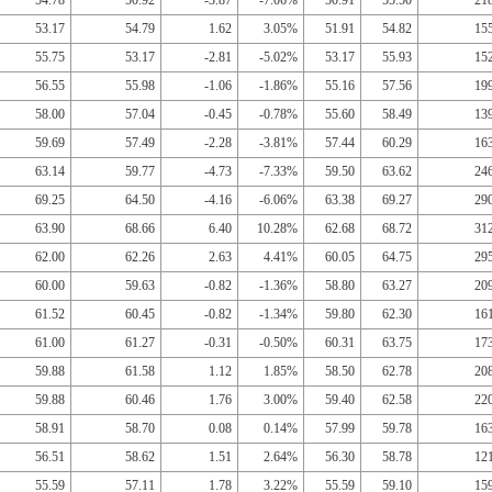
54.78
50.92
-3.87
-7.06%
50.91
55.50
21
53.17
54.79
1.62
3.05%
51.91
54.82
15
55.75
53.17
-2.81
-5.02%
53.17
55.93
15
56.55
55.98
-1.06
-1.86%
55.16
57.56
19
58.00
57.04
-0.45
-0.78%
55.60
58.49
13
59.69
57.49
-2.28
-3.81%
57.44
60.29
16
63.14
59.77
-4.73
-7.33%
59.50
63.62
24
69.25
64.50
-4.16
-6.06%
63.38
69.27
29
63.90
68.66
6.40
10.28%
62.68
68.72
31
62.00
62.26
2.63
4.41%
60.05
64.75
29
60.00
59.63
-0.82
-1.36%
58.80
63.27
20
61.52
60.45
-0.82
-1.34%
59.80
62.30
16
61.00
61.27
-0.31
-0.50%
60.31
63.75
17
59.88
61.58
1.12
1.85%
58.50
62.78
20
59.88
60.46
1.76
3.00%
59.40
62.58
22
58.91
58.70
0.08
0.14%
57.99
59.78
16
56.51
58.62
1.51
2.64%
56.30
58.78
12
55.59
57.11
1.78
3.22%
55.59
59.10
15