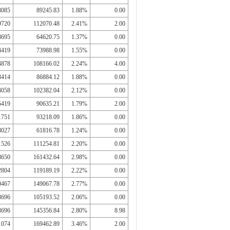
3085
89245.83
1.88%
0.00
9720
112070.48
2.41%
2.00
8695
64620.75
1.37%
0.00
4419
73988.98
1.55%
0.00
4878
108166.02
2.24%
4.00
3414
86884.12
1.88%
0.00
4058
102382.04
2.12%
0.00
5419
90635.21
1.79%
2.00
1751
93218.09
1.86%
0.00
8027
61816.78
1.24%
0.00
1526
111254.81
2.20%
0.00
8650
161432.64
2.98%
0.00
2804
119189.19
2.22%
0.00
0467
149067.78
2.77%
0.00
8696
105193.52
2.06%
0.00
3696
145356.84
2.80%
8.98
1074
169462.89
3.46%
2.00