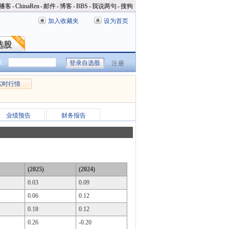
播客
-
ChinaRen
-
邮件
-
博客
-
BBS
-
我说两句
-
搜狗
加入收藏夹
设为首页
选股
选股
码：
注册
实时行情
业绩预告
财务报告
(2025)
(2024)
0.03
0.09
0.06
0.12
0.18
0.12
0.26
-0.20