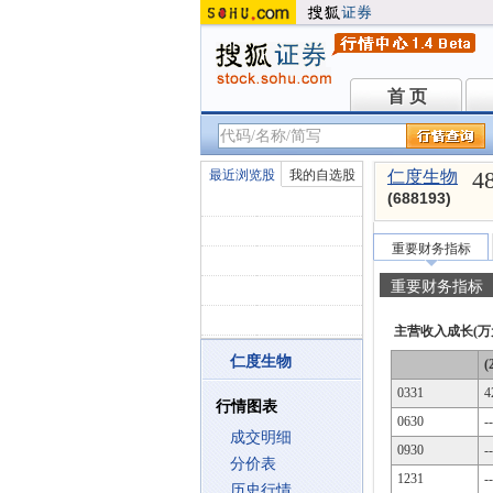
首 页
首 页
4
最近浏览股
我的自选股
仁度生物
(688193)
重要财务指标
重要财务指标
主营收入成长(万
仁度生物
(
0331
4
行情图表
0630
--
成交明细
0930
--
分价表
1231
--
历史行情