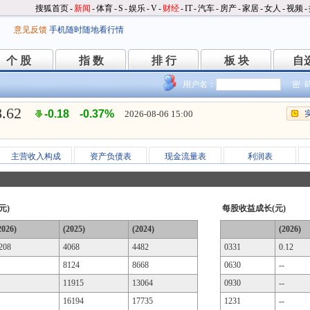
搜狐首页
-
新闻
-
体育
-
S
-
娱乐
-
V
-
财经
-
IT
-
汽车
-
房产
-
家居
-
女人
-
视频
-
意见反馈
手机随时随地看行情
个 股
指 数
排 行
板 块
自
个 股
指 数
排 行
板 块
自
用户名：
密 
8.62
-0.18
-0.37%
2026-08-06 15:00
主营收入构成
资产负债表
现金流量表
利润表
元)
每股收益成长(元)
2026)
(2025)
(2024)
(2026)
208
4068
4482
0331
0.12
8124
8668
0630
--
11915
13064
0930
--
16194
17735
1231
--