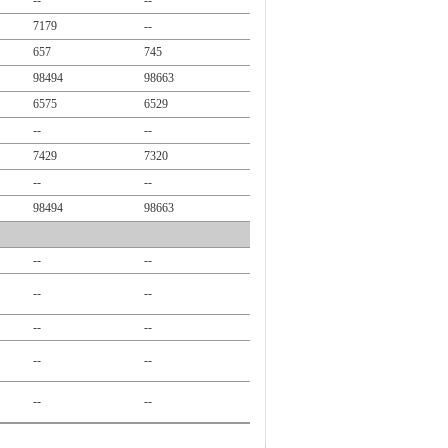
--
--
7179
--
657
745
98494
98663
6575
6529
--
--
7429
7320
--
--
98494
98663
--
--
--
--
--
--
--
--
--
--