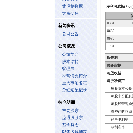
龙虎榜数据
净利润成长(万元
大宗交易
(
0331
5
新闻资讯
0630
--
公司公告
0930
--
公司概况
1231
--
公司简介
报告期
股本结构
财务指标
管理层
每股收益
经营情况简介
每股净资产
重大事项备忘
每股资本公积
分红送配记录
每股未分配利
持仓明细
每股经营现金
主要股东
净资产收益率
流通股股东
销售毛利率
基金持仓
净利润率
限售股解禁表