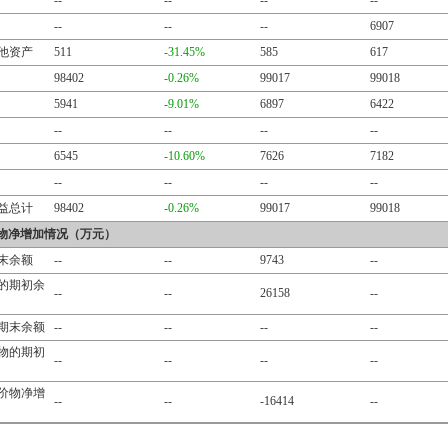
--
--
--
--
--
--
--
6907
他资产
511
-31.45%
585
617
98402
-0.26%
99017
99018
5941
-9.01%
6897
6422
--
--
--
--
6545
-10.60%
7626
7182
--
--
--
--
益总计
98402
-0.26%
99017
99018
物净增加情况（万元）
末余额
--
--
9743
--
的期初余
--
--
26158
--
期末余额
--
--
--
--
物的期初
--
--
--
--
价物净增
--
--
-16414
--