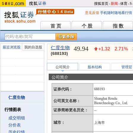
搜狐首页
-
新闻
-
体育
-
S
意见反馈
手机随时随地看行情
首 页
个 股
指 数
首 页
个 股
指 数
49.94
最近浏览股
我的自选股
仁度生物
+1.32
2.71%
(688193)
公司简介
股本结构
管理层
公司简介
证券代码：
688193
仁度生物
Shanghai Rendu
公司英文名称：
Biotechnology Co., Ltd.
行情图表
证券简称更名历史：
--
成交明细
城市：
上海市
分价表
历史行情