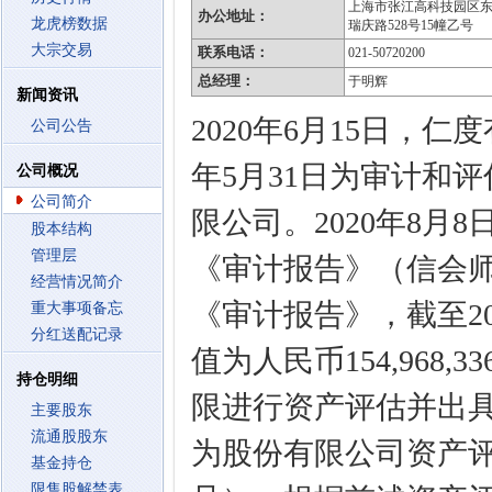
上海市张江高科技园区
办公地址：
龙虎榜数据
瑞庆路528号15幢乙号
大宗交易
联系电话：
021-50720200
总经理：
于明辉
新闻资讯
2020年6月15日，
公司公告
年5月31日为审计和
公司概况
公司简介
限公司。2020年8
股本结构
管理层
《审计报告》（信会师报字
经营情况简介
《审计报告》，截至20
重大事项备忘
分红送配记录
值为人民币154,968,
持仓明细
限进行资产评估并出
主要股东
流通股股东
为股份有限公司资产评估
基金持仓
限售股解禁表