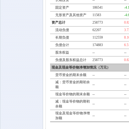
长期投资
--
--
固定资产
186541
-4
无形资产及其他资产
11583
-4
资产总计
258773
0.
流动负债
62207
3.
长期负债
112559
8.
负债合计
174883
6.
股东权益
--
--
负债及股东权益总计
258773
0.
现金及现金等价物净增加情况（万元）
货币资金的期末余额
--
--
减：货币资金的期初余
--
--
额
现金等价物的期末余额
--
--
减：现金等价物的期初
--
--
余额
现金及现金等价物净增
--
--
加额