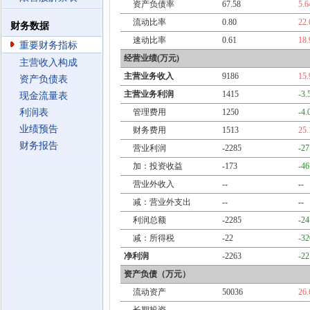
资产负债率
67.58
5.
流动比率
0.80
22
财务数据
速动比率
0.61
18
重要财务指标
经营业绩(万元)
主营收入构成
主营业务收入
9186
15
资产负债表
主营业务利润
1415
-3
现金流量表
利润表
管理费用
1250
-4
业绩预告
财务费用
1513
25
财务报告
营业利润
-2285
-2
加：投资收益
-173
-4
营业外收入
--
--
减：营业外支出
--
--
利润总额
-2285
-2
减：所得税
-22
-3
净利润
-2263
-2
资产负债（万元）
流动资产
50036
26