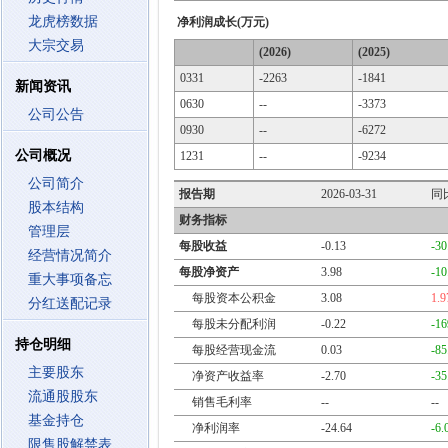
龙虎榜数据
净利润成长(万元)
大宗交易
(2026)
(2025)
0331
-2263
-1841
新闻资讯
0630
--
-3373
公司公告
0930
--
-6272
公司概况
1231
--
-9234
公司简介
报告期
2026-03-31
同
股本结构
财务指标
管理层
每股收益
-0.13
-3
经营情况简介
每股净资产
3.98
-1
重大事项备忘
每股资本公积金
3.08
1.
分红送配记录
每股未分配利润
-0.22
-1
持仓明细
每股经营现金流
0.03
-8
主要股东
净资产收益率
-2.70
-3
流通股股东
销售毛利率
--
--
基金持仓
净利润率
-24.64
-6
限售股解禁表