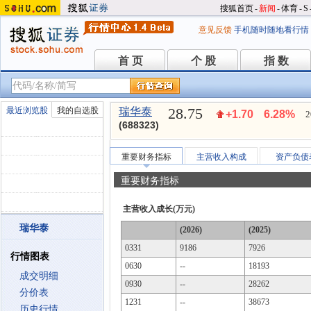
搜狐首页
-
新闻
-
体育
-
S
意见反馈
手机随时随地看行情
首 页
个 股
指 数
首 页
个 股
指 数
28.75
最近浏览股
我的自选股
瑞华泰
+1.70
6.28%
2
(688323)
重要财务指标
主营收入构成
资产负债
重要财务指标
主营收入成长(万元)
瑞华泰
(2026)
(2025)
0331
9186
7926
行情图表
0630
--
18193
成交明细
0930
--
28262
分价表
1231
--
38673
历史行情