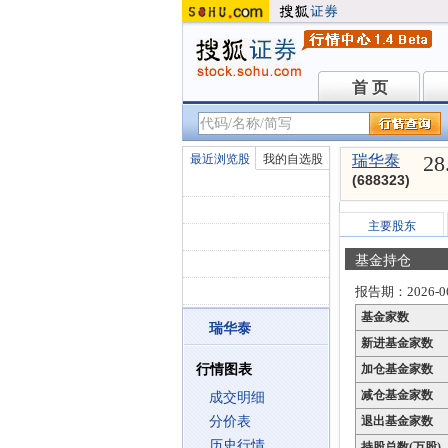
首 页
首 页
28
最近浏览股
我的自选股
瑞华泰
(688323)
主要股东
基金持仓
报告期：2026-06
基金家数
瑞华泰
新进基金家数
行情图表
加仓基金家数
减仓基金家数
成交明细
分价表
退出基金家数
历史行情
持股总数(万股)