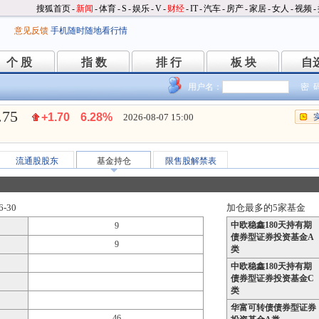
搜狐首页
-
新闻
-
体育
-
S
-
娱乐
-
V
-
财经
-
IT
-
汽车
-
房产
-
家居
-
女人
-
视频
-
意见反馈
手机随时随地看行情
个 股
指 数
排 行
板 块
自
个 股
指 数
排 行
板 块
自
用户名：
密 
.75
+1.70
6.28%
2026-08-07 15:00
流通股股东
基金持仓
限售股解禁表
-30
加仓最多的5家基金
中欧稳鑫180天持有期
9
债券型证券投资基金A
9
类
中欧稳鑫180天持有期
债券型证券投资基金C
类
华富可转债债券型证券
46