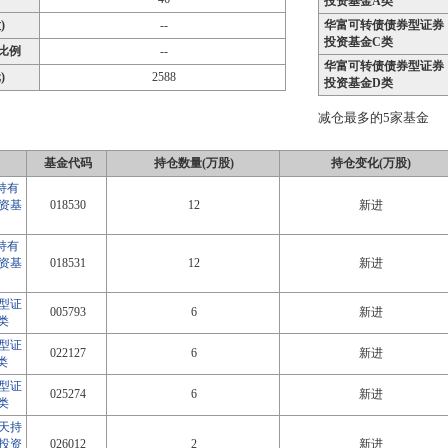
投资基金A类
)
--
华富可转债债券型证券
投资基金C类
比例
--
华富可转债债券型证券
)
2588
投资基金D类
减仓最多的5家基金
基金代码
持仓数量(万股)
持仓变化(万股)
持有
资基
018530
12
新进
持有
资基
018531
12
新进
型证
005793
6
新进
类
型证
022127
6
新进
类
型证
025274
6
新进
类
0天持
投资
026012
2
新进