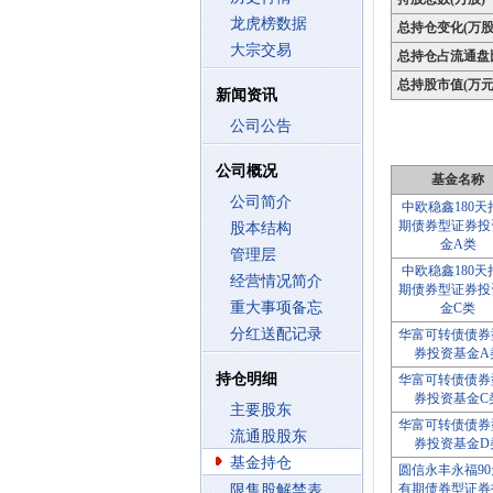
龙虎榜数据
总持仓变化(万股
大宗交易
总持仓占流通盘
总持股市值(万元
新闻资讯
公司公告
公司概况
基金名称
公司简介
中欧稳鑫180天
期债券型证券投
股本结构
金A类
管理层
中欧稳鑫180天
经营情况简介
期债券型证券投
重大事项备忘
金C类
分红送配记录
华富可转债债券
券投资基金A
持仓明细
华富可转债债券
券投资基金C
主要股东
华富可转债债券
流通股股东
券投资基金D
基金持仓
圆信永丰永福9
有期债券型证券
限售股解禁表