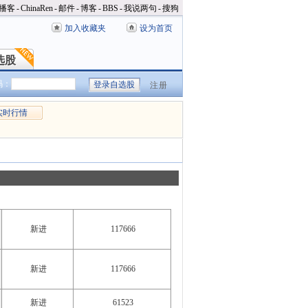
播客
-
ChinaRen
-
邮件
-
博客
-
BBS
-
我说两句
-
搜狗
加入收藏夹
设为首页
选股
选股
码：
注册
实时行情
新进
117666
新进
117666
新进
61523