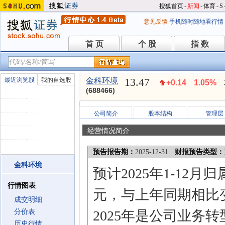
搜狐首页
-
新闻
-
体育
-
S
意见反馈
手机随时随地看行情
首 页
个 股
指 数
首 页
个 股
指 数
13.47
最近浏览股
我的自选股
金科环境
+0.14
1.05%
(688466)
公司简介
股本结构
管理层
经营情况简介
预告报告期：
2025-12-31
财报预告类型：
金科环境
预计2025年1-12月
行情图表
元，与上年同期相比变
成交明细
分价表
2025年是公司业务
历史行情