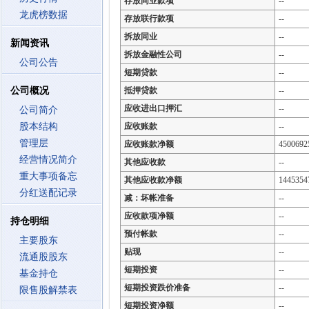
存放同业款项
--
龙虎榜数据
存放联行款项
--
拆放同业
--
新闻资讯
拆放金融性公司
--
公司公告
短期贷款
--
公司概况
抵押贷款
--
应收进出口押汇
--
公司简介
股本结构
应收账款
--
管理层
应收账款净额
4500692
经营情况简介
其他应收款
--
重大事项备忘
其他应收款净额
1445354
分红送配记录
减：坏帐准备
--
应收款项净额
--
持仓明细
预付帐款
--
主要股东
贴现
--
流通股股东
短期投资
--
基金持仓
短期投资跌价准备
--
限售股解禁表
短期投资净额
--