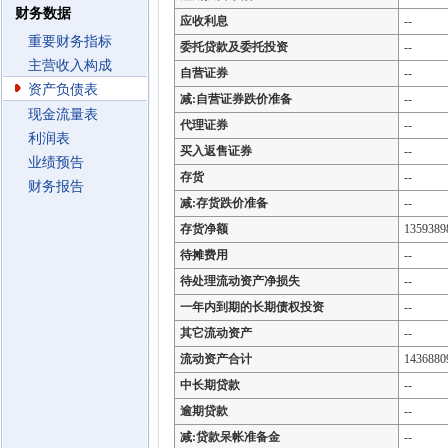
财务数据
应收利息
--
重要财务指标
委托贷款及委托投资
--
主营收入构成
自营证券
--
资产负债表
减:自营证券跌价准备
--
现金流量表
代理证券
--
利润表
买入返售证券
--
业绩预告
存货
--
财务报告
减:存货跌价准备
--
存货净额
1359389
待摊费用
--
待处理流动资产净损失
--
一年内到期的长期债权投资
--
其它流动资产
--
流动资产合计
1436880
中长期贷款
--
逾期贷款
--
减:贷款呆帐准备金
--