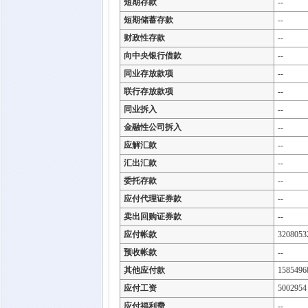
短期存款
--
短期储蓄存款
--
财政性存款
--
向中央银行借款
--
同业存放款项
--
联行存放款项
--
同业拆入
--
金融性公司拆入
--
应解汇款
--
汇出汇款
--
委托存款
--
应付代理证券款
--
卖出回购证券款
--
应付帐款
3208053
预收帐款
--
其他应付款
1585496
应付工资
5002954
应付福利费
--