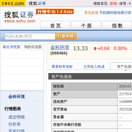
搜狐首页
-
新闻
-
体育
-
S
意见反馈
手机随时随地看行情
首 页
个 股
指 数
首 页
个 股
指 数
13.33
最近浏览股
我的自选股
金科环境
+0.04
0.30%
(688466)
重要财务指标
主营收入构成
资产负债
资产负债表
报告期
2026-03
资产
2217614
金科环境
流动资产
1436880
行情图表
货币资金
2925328
成交明细
贵金属
--
分价表
存放中央银行存款
--
历史行情