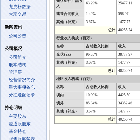
光伏组件产品收
63.29%
25477.11
入
龙虎榜数据
建造合同收入
1.49%
598.97
大宗交易
其他（补充）
3.67%
1477.77
新闻资讯
总计
40255.74
公司公告
行业收入构成（百万）
名称
占总收入比例
收入
公司概况
光伏行业
96.33%
38777.97
公司简介
其他（补充）
3.67%
1477.77
股本结构
总计
40255.74
管理层
地区收入构成（百万）
经营情况简介
名称
占总收入比例
收入
重大事项备忘
分红送配记录
境内
10.99%
4425.50
境外
85.34%
34352.46
持仓明细
其他（补充）
3.67%
1477.77
主要股东
总计
40255.74
流通股股东
基金持仓
限售股解禁表