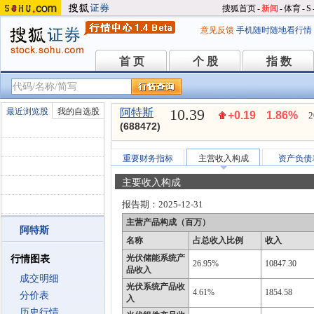
搜狐首页
-
新闻
-
体育
-
S
意见反馈
手机随时随地看行情
首 页
个 股
指 数
首 页
个 股
指 数
10.39
最近浏览股
我的自选股
阿特斯
+0.19
1.86%
2
(688472)
重要财务指标
主营收入构成
资产负债
主要收入构成
报告期：
2025-12-31
主营产品构成（百万）
阿特斯
名称
占总收入比例
收入
光伏储能系统产
行情图表
26.95%
10847.30
品收入
成交明细
光伏系统产品收
4.61%
1854.58
分价表
入
历史行情