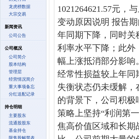
1021264621.57
龙虎榜数据
大宗交易
变动原因说明 报告
新闻资讯
年同期下降，同时关
公司公告
利率水平下降；此外
公司概况
公司简介
幅上涨抵消部分影响
股本结构
经常性损益较上年同期
管理层
经营情况简介
失衡状态仍未缓解，
重大事项备忘
分红送配记录
的背景下，公司积极
持仓明细
策略上坚持“利润第
主要股东
流通股股东
焦高价值区域和长期
基金持仓
限售股解禁表