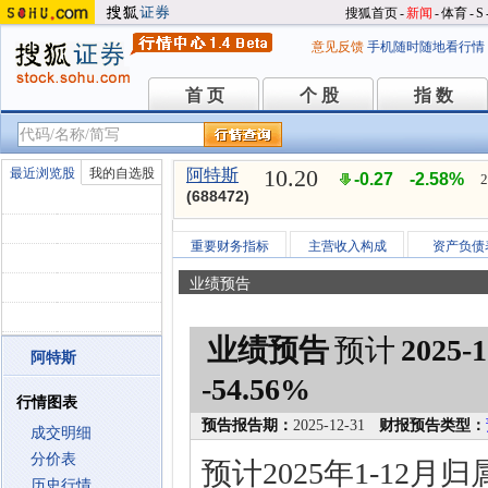
搜狐首页
-
新闻
-
体育
-
S
意见反馈
手机随时随地看行情
首 页
个 股
指 数
首 页
个 股
指 数
10.20
最近浏览股
我的自选股
阿特斯
-0.27
-2.58%
2
(688472)
重要财务指标
主营收入构成
资产负债
业绩预告
业绩预告
预计
2025-1
阿特斯
-54.56%
行情图表
预告报告期：
2025-12-31
财报预告类型：
成交明细
分价表
预计2025年1-12
历史行情