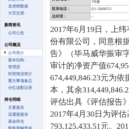
3号楼
龙虎榜数据
联系电话：
021-58098553
大宗交易
总经理：
--
新闻资讯
2017年6月19日，
公司公告
份有限公司，同意根据毕
公司概况
告》（毕马威华振审字第1
公司简介
股本结构
审计的净资产值674,95
管理层
经营情况简介
674,449,846.23元
重大事项备忘
本，其余314,449,8
分红送配记录
持仓明细
评估出具《评估报告》（
主要股东
2017年4月30日为
流通股股东
基金持仓
793,125,433.5
限售股解禁表