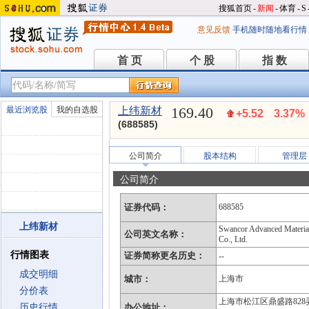
搜狐首页
-
新闻
-
体育
-
S
意见反馈
手机随时随地看行情
首 页
个 股
指 数
首 页
个 股
指 数
169.40
最近浏览股
我的自选股
上纬新材
+5.52
3.37%
(688585)
公司简介
股本结构
管理层
公司简介
证券代码：
688585
上纬新材
Swancor Advanced Materia
公司英文名称：
Co., Ltd.
行情图表
证券简称更名历史：
--
成交明细
城市：
上海市
分价表
上海市松江区鼎盛路828
历史行情
办公地址：