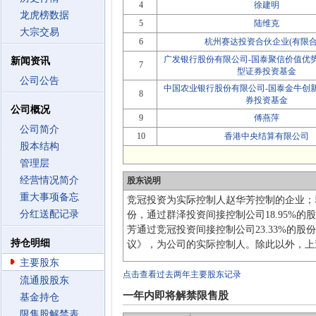
4
徐建明
龙虎榜数据
5
陆维克
大宗交易
6
杭州赛达投资合伙企业(有限合
广发银行股份有限公司-国泰聚信价值优
新闻资讯
7
型证券投资基金
公司公告
中国农业银行股份有限公司-国泰金牛创
8
券投资基金
公司概况
9
傅燕萍
公司简介
10
香港中央结算有限公司
股本结构
管理层
经营情况简介
股东说明
重大事项备忘
竞冠投资为实际控制人赵华芳控制的企业；
分红送配记录
份，通过群泽投资间接控制公司18.95%的
芳通过竞冠投资间接控制公司23.33%的股
持仓明细
议》，为公司的实际控制人。除此以外，上
主要股东
点击查看过去两年主要股东记录
流通股股东
一年内即将解禁限售股
基金持仓
限售股解禁表