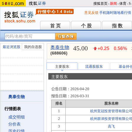
搜狐首页
-
新闻
-
体育
-
S
意见反馈
手机随时随地看行情
首 页
个 股
指 数
首 页
个 股
指 数
45.00
最近浏览股
我的自选股
奥泰生物
+0.25
0.56%
(688606)
主要股东
流通股股东
基金持
主要股东
公告日期：
2026-04-20
报告日期：
2026-03-31
奥泰生物
排名
股东名称
行情图表
1
杭州竞冠投资管理有限公
成交明细
2
杭州群泽投资管理有限公
分价表
3
高飞
历史行情