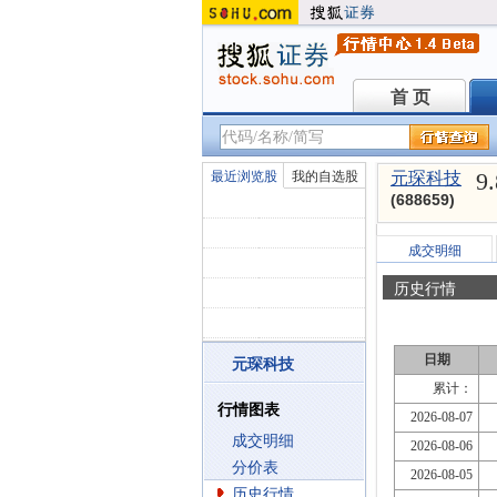
首 页
首 页
9
最近浏览股
我的自选股
元琛科技
(688659)
成交明细
历史行情
日期
元琛科技
累计：
行情图表
2026-08-07
成交明细
2026-08-06
分价表
2026-08-05
历史行情