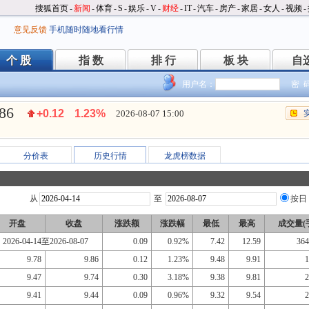
搜狐首页
-
新闻
-
体育
-
S
-
娱乐
-
V
-
财经
-
IT
-
汽车
-
房产
-
家居
-
女人
-
视频
-
意见反馈
手机随时随地看行情
个 股
指 数
排 行
板 块
自
个 股
指 数
排 行
板 块
自
用户名：
密 
.86
+0.12
1.23%
2026-08-07 15:00
分价表
历史行情
龙虎榜数据
从
至
按日
开盘
收盘
涨跌额
涨跌幅
最低
最高
成交量(
2026-04-14至2026-08-07
0.09
0.92%
7.42
12.59
364
9.78
9.86
0.12
1.23%
9.48
9.91
1
9.47
9.74
0.30
3.18%
9.38
9.81
2
9.41
9.44
0.09
0.96%
9.32
9.54
2