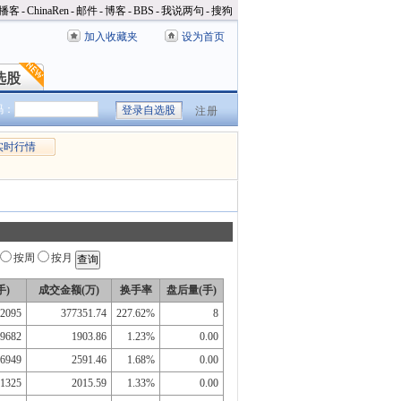
播客
-
ChinaRen
-
邮件
-
博客
-
BBS
-
我说两句
-
搜狗
加入收藏夹
设为首页
选股
选股
码：
注册
实时行情
按周
按月
手)
成交金额(万)
换手率
盘后量(手)
2095
377351.74
227.62%
8
9682
1903.86
1.23%
0.00
6949
2591.46
1.68%
0.00
1325
2015.59
1.33%
0.00