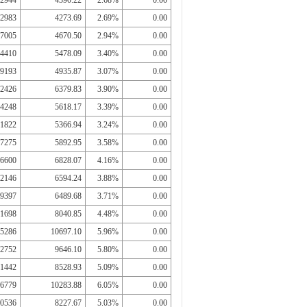
2944
4390.22
2.68%
0.00
2983
4273.69
2.69%
0.00
7005
4670.50
2.94%
0.00
4410
5478.09
3.40%
0.00
9193
4935.87
3.07%
0.00
2426
6379.83
3.90%
0.00
4248
5618.17
3.39%
0.00
1822
5366.94
3.24%
0.00
7275
5892.95
3.58%
0.00
6600
6828.07
4.16%
0.00
2146
6594.24
3.88%
0.00
9397
6489.68
3.71%
0.00
1698
8040.85
4.48%
0.00
5286
10697.10
5.96%
0.00
2752
9646.10
5.80%
0.00
1442
8528.93
5.09%
0.00
6779
10283.88
6.05%
0.00
0536
8227.67
5.03%
0.00