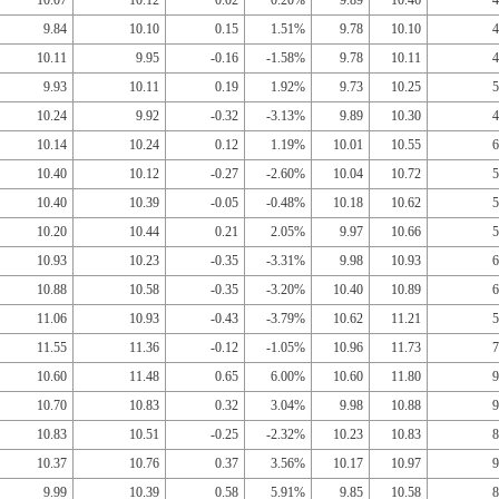
10.07
10.12
0.02
0.20%
9.89
10.46
4
9.84
10.10
0.15
1.51%
9.78
10.10
4
10.11
9.95
-0.16
-1.58%
9.78
10.11
4
9.93
10.11
0.19
1.92%
9.73
10.25
5
10.24
9.92
-0.32
-3.13%
9.89
10.30
4
10.14
10.24
0.12
1.19%
10.01
10.55
6
10.40
10.12
-0.27
-2.60%
10.04
10.72
5
10.40
10.39
-0.05
-0.48%
10.18
10.62
5
10.20
10.44
0.21
2.05%
9.97
10.66
5
10.93
10.23
-0.35
-3.31%
9.98
10.93
6
10.88
10.58
-0.35
-3.20%
10.40
10.89
6
11.06
10.93
-0.43
-3.79%
10.62
11.21
5
11.55
11.36
-0.12
-1.05%
10.96
11.73
7
10.60
11.48
0.65
6.00%
10.60
11.80
9
10.70
10.83
0.32
3.04%
9.98
10.88
9
10.83
10.51
-0.25
-2.32%
10.23
10.83
8
10.37
10.76
0.37
3.56%
10.17
10.97
9
9.99
10.39
0.58
5.91%
9.85
10.58
8