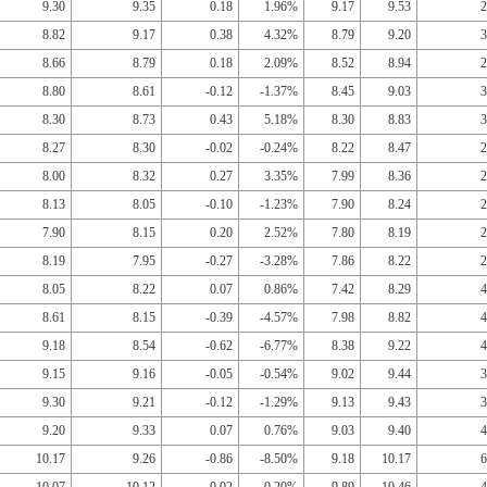
9.30
9.35
0.18
1.96%
9.17
9.53
2
8.82
9.17
0.38
4.32%
8.79
9.20
3
8.66
8.79
0.18
2.09%
8.52
8.94
2
8.80
8.61
-0.12
-1.37%
8.45
9.03
3
8.30
8.73
0.43
5.18%
8.30
8.83
3
8.27
8.30
-0.02
-0.24%
8.22
8.47
2
8.00
8.32
0.27
3.35%
7.99
8.36
2
8.13
8.05
-0.10
-1.23%
7.90
8.24
2
7.90
8.15
0.20
2.52%
7.80
8.19
2
8.19
7.95
-0.27
-3.28%
7.86
8.22
2
8.05
8.22
0.07
0.86%
7.42
8.29
4
8.61
8.15
-0.39
-4.57%
7.98
8.82
4
9.18
8.54
-0.62
-6.77%
8.38
9.22
4
9.15
9.16
-0.05
-0.54%
9.02
9.44
3
9.30
9.21
-0.12
-1.29%
9.13
9.43
3
9.20
9.33
0.07
0.76%
9.03
9.40
4
10.17
9.26
-0.86
-8.50%
9.18
10.17
6