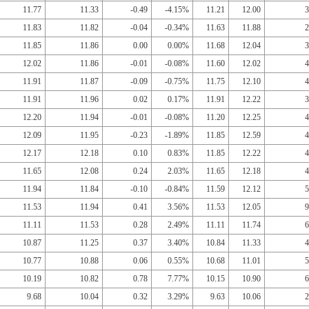
11.77
11.33
-0.49
-4.15%
11.21
12.00
3
11.83
11.82
-0.04
-0.34%
11.63
11.88
2
11.85
11.86
0.00
0.00%
11.68
12.04
3
12.02
11.86
-0.01
-0.08%
11.60
12.02
4
11.91
11.87
-0.09
-0.75%
11.75
12.10
4
11.91
11.96
0.02
0.17%
11.91
12.22
3
12.20
11.94
-0.01
-0.08%
11.20
12.25
4
12.09
11.95
-0.23
-1.89%
11.85
12.59
4
12.17
12.18
0.10
0.83%
11.85
12.22
4
11.65
12.08
0.24
2.03%
11.65
12.18
4
11.94
11.84
-0.10
-0.84%
11.59
12.12
5
11.53
11.94
0.41
3.56%
11.53
12.05
9
11.11
11.53
0.28
2.49%
11.11
11.74
6
10.87
11.25
0.37
3.40%
10.84
11.33
4
10.77
10.88
0.06
0.55%
10.68
11.01
5
10.19
10.82
0.78
7.77%
10.15
10.90
6
9.68
10.04
0.32
3.29%
9.63
10.06
2