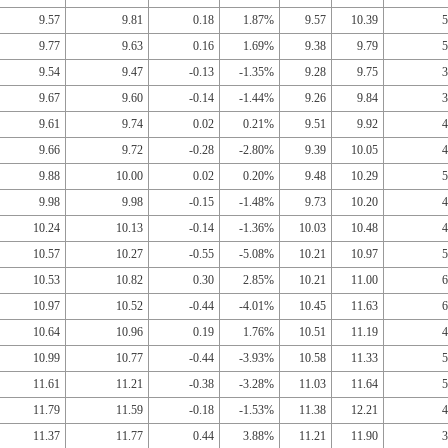
9.57
9.81
0.18
1.87%
9.57
10.39
5
9.77
9.63
0.16
1.69%
9.38
9.79
5
9.54
9.47
-0.13
-1.35%
9.28
9.75
3
9.67
9.60
-0.14
-1.44%
9.26
9.84
3
9.61
9.74
0.02
0.21%
9.51
9.92
4
9.66
9.72
-0.28
-2.80%
9.39
10.05
4
9.88
10.00
0.02
0.20%
9.48
10.29
5
9.98
9.98
-0.15
-1.48%
9.73
10.20
4
10.24
10.13
-0.14
-1.36%
10.03
10.48
4
10.57
10.27
-0.55
-5.08%
10.21
10.97
5
10.53
10.82
0.30
2.85%
10.21
11.00
6
10.97
10.52
-0.44
-4.01%
10.45
11.63
6
10.64
10.96
0.19
1.76%
10.51
11.19
4
10.99
10.77
-0.44
-3.93%
10.58
11.33
5
11.61
11.21
-0.38
-3.28%
11.03
11.64
5
11.79
11.59
-0.18
-1.53%
11.38
12.21
4
11.37
11.77
0.44
3.88%
11.21
11.90
3