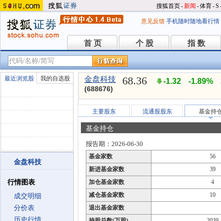
搜狐首页
-
新闻
-
体育
-
S
意见反馈
手机随时随地看行情
首 页
个 股
指 数
首 页
个 股
指 数
68.36
最近浏览股
我的自选股
金盘科技
-1.32
-1.89%
(688676)
主要股东
流通股股东
基金持
基金持仓
报告期：2026-06-30
基金家数
56
金盘科技
新进基金家数
39
行情图表
加仓基金家数
4
减仓基金家数
10
成交明细
分价表
退出基金家数
历史行情
持股总数(万股)
2039