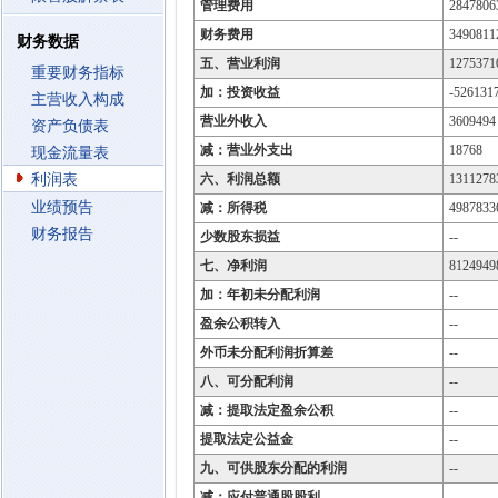
管理费用
2847806
财务费用
3490811
财务数据
五、营业利润
1275371
重要财务指标
加：投资收益
-526131
主营收入构成
营业外收入
3609494
资产负债表
减：营业外支出
18768
现金流量表
利润表
六、利润总额
1311278
业绩预告
减：所得税
4987833
财务报告
少数股东损益
--
七、净利润
8124949
加：年初未分配利润
--
盈余公积转入
--
外币未分配利润折算差
--
八、可分配利润
--
减：提取法定盈余公积
--
提取法定公益金
--
九、可供股东分配的利润
--
减：应付普通股股利
--