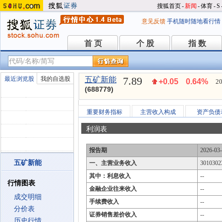
搜狐首页
-
新闻
-
体育
-
S
意见反馈
手机随时随地看行情
首 页
个 股
指 数
首 页
个 股
指 数
7.89
最近浏览股
我的自选股
五矿新能
+0.05
0.64%
20
(688779)
重要财务指标
主营收入构成
资产负债
利润表
报告期
2026-03
五矿新能
一、主营业务收入
3010302
其中：利息收入
--
行情图表
金融企业往来收入
--
成交明细
手续费收入
--
分价表
证券销售差价收入
--
历史行情