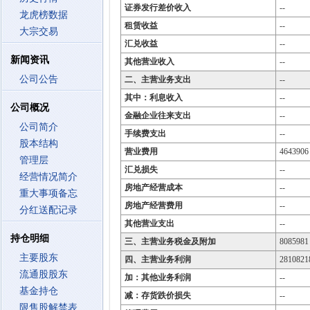
证券发行差价收入
--
龙虎榜数据
租赁收益
--
大宗交易
汇兑收益
--
新闻资讯
其他营业收入
--
公司公告
二、主营业务支出
--
其中：利息收入
--
公司概况
金融企业往来支出
--
公司简介
手续费支出
--
股本结构
营业费用
4643906
管理层
汇兑损失
--
经营情况简介
房地产经营成本
--
重大事项备忘
房地产经营费用
--
分红送配记录
其他营业支出
--
持仓明细
三、主营业务税金及附加
8085981
主要股东
四、主营业务利润
2810821
流通股股东
加：其他业务利润
--
基金持仓
减：存货跌价损失
--
限售股解禁表