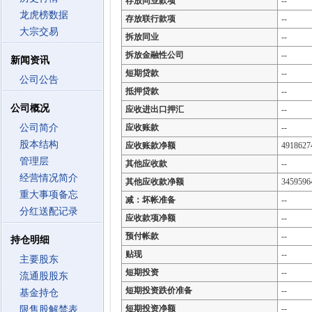
存放同业款项
--
龙虎榜数据
存放联行款项
--
大宗交易
拆放同业
--
拆放金融性公司
--
新闻资讯
短期贷款
--
公司公告
抵押贷款
--
公司概况
应收进出口押汇
--
公司简介
应收账款
--
股本结构
应收账款净额
4918627
管理层
其他应收款
--
经营情况简介
其他应收款净额
3459596
重大事项备忘
减：坏帐准备
--
分红送配记录
应收款项净额
--
预付帐款
--
持仓明细
贴现
--
主要股东
短期投资
--
流通股股东
短期投资跌价准备
--
基金持仓
短期投资净额
--
限售股解禁表