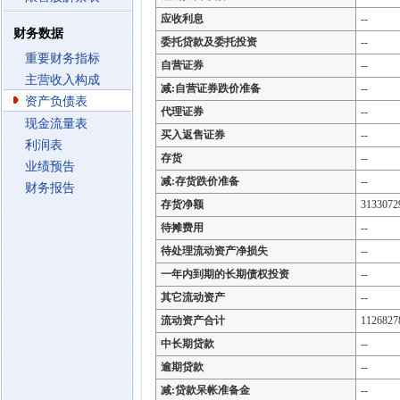
应收利息
--
财务数据
委托贷款及委托投资
--
重要财务指标
自营证券
--
主营收入构成
减:自营证券跌价准备
--
资产负债表
代理证券
--
现金流量表
买入返售证券
--
利润表
存货
--
业绩预告
减:存货跌价准备
--
财务报告
存货净额
3133072
待摊费用
--
待处理流动资产净损失
--
一年内到期的长期债权投资
--
其它流动资产
--
流动资产合计
1126827
中长期贷款
--
逾期贷款
--
减:贷款呆帐准备金
--