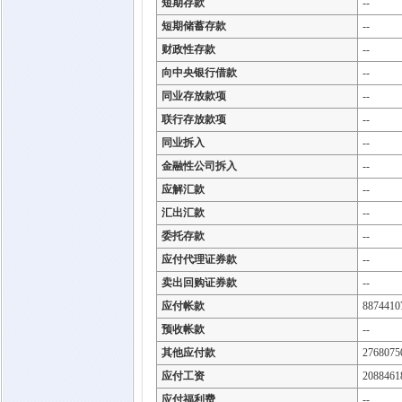
短期存款
--
短期储蓄存款
--
财政性存款
--
向中央银行借款
--
同业存放款项
--
联行存放款项
--
同业拆入
--
金融性公司拆入
--
应解汇款
--
汇出汇款
--
委托存款
--
应付代理证券款
--
卖出回购证券款
--
应付帐款
8874410
预收帐款
--
其他应付款
2768075
应付工资
2088461
应付福利费
--