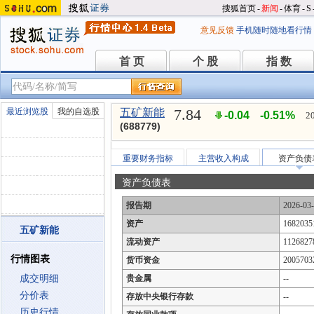
搜狐首页
-
新闻
-
体育
-
S
意见反馈
手机随时随地看行情
首 页
个 股
指 数
首 页
个 股
指 数
7.84
最近浏览股
我的自选股
五矿新能
-0.04
-0.51%
2
(688779)
重要财务指标
主营收入构成
资产负债
资产负债表
报告期
2026-03
资产
1682035
五矿新能
流动资产
1126827
行情图表
货币资金
2005703
成交明细
贵金属
--
分价表
存放中央银行存款
--
历史行情