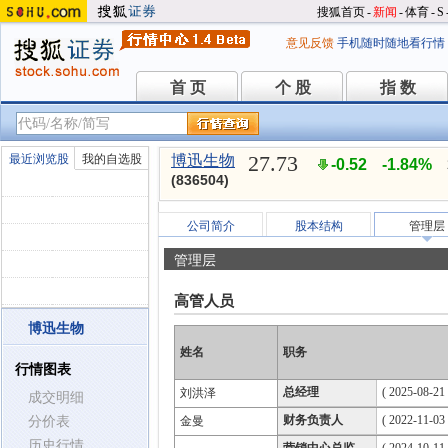
搜狐首页
-
新闻
-
体育
-
S
意见反馈
手机随时随地看行情
首 页
个 股
指 数
首 页
个 股
指 数
27.73
最近浏览股
我的自选股
博迅生物
-0.52
-1.84%
(836504)
公司简介
股本结构
管理层
管理层
高管人员
博迅生物
姓名
职务
行情图表
总经理
( 2025-08-21 
刘洪泽
成交明细
财务负责人
( 2022-11-03 
分价表
金曼
历史行情