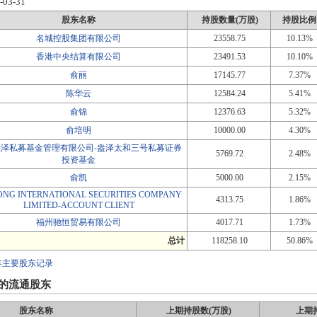
-03-31
股东名称
持股数量(万股)
持股比例
名城控股集团有限公司
23558.75
10.13%
香港中央结算有限公司
23491.53
10.10%
俞丽
17145.77
7.37%
陈华云
12584.24
5.41%
俞锦
12376.63
5.32%
俞培明
10000.00
4.30%
盎泽私募基金管理有限公司-盎泽太和三号私募证券
5769.72
2.48%
投资基金
俞凯
5000.00
2.15%
ONG INTERNATIONAL SECURITIES COMPANY
4313.75
1.86%
LIMITED-ACCOUNT CLIENT
福州驰恒贸易有限公司
4017.71
1.73%
总计
118258.10
50.86%
年主要股东记录
的流通股东
股东名称
上期持股数(万股)
上期