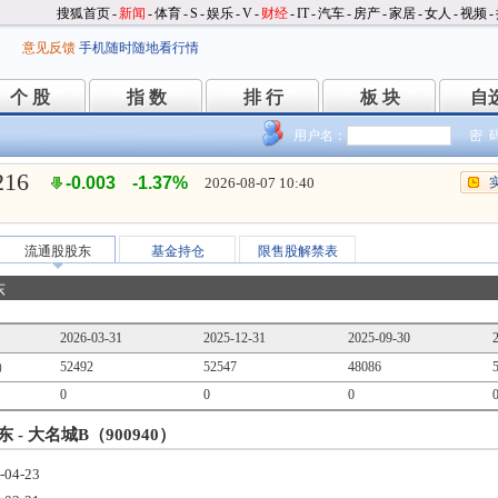
搜狐首页
-
新闻
-
体育
-
S
-
娱乐
-
V
-
财经
-
IT
-
汽车
-
房产
-
家居
-
女人
-
视频
-
意见反馈
手机随时随地看行情
个 股
指 数
排 行
板 块
自
个 股
指 数
排 行
板 块
自
用户名：
密 
216
-0.003
-1.37%
2026-08-07 10:40
流通股股东
基金持仓
限售股解禁表
东
2026-03-31
2025-12-31
2025-09-30
）
52492
52547
48086
0
0
0
- 大名城B（900940）
-04-23