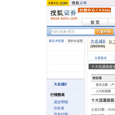
首 页
首 页
0.
最近浏览股
我的自选股
大名城B
(900940)
主要股东
十大流通股股
报告期
大名城B
股东总数（户
人均持股数
行情图表
十大流通股股东 
成交明细
分价表
公告日期：
2026
历史行情