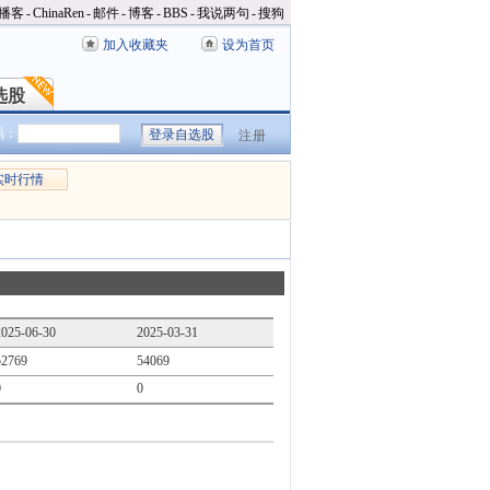
播客
-
ChinaRen
-
邮件
-
博客
-
BBS
-
我说两句
-
搜狗
加入收藏夹
设为首页
选股
选股
码：
注册
实时行情
2025-06-30
2025-03-31
52769
54069
0
0