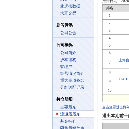
报告日期：
2026
龙虎榜数据
排名
大宗交易
1
2
新闻资讯
3
公司公告
4
公司概况
5
公司简介
6
股本结构
上海
7
管理层
8
经营情况简介
HAIT
重大事项备忘
9
分红送配记录
10
持仓明细
主要股东
点击查看过去两
流通股股东
退出本期前十
基金持仓
限售股解禁表