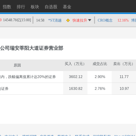
指数
排行
板块
自选股
基金
9
14548.76亿
[15:00]
14:58
*ST清越
快速拉升
CRO概念
12.16%
博
14:56
上工Ｂ股
快速拉升
14:56
爱丽家居
快速拉升
14:56
金凯生科
涨停
公司瑞安莘阳大道证券营业部
14:56
南亚新材
猛烈打压
14:55
成都先导
跌停
买入（万元）
成交占比
卖出（万元）
原因
14:55
盛达资源
涨停
内，跌幅偏离值累计达20%的证券
3602.12
2.90%
11.77
14:55
盛达资源
快速拉升
14:54
永安药业
快速拉升
的证券
1630.82
2.76%
10.97
14:53
中农立华
快速拉升