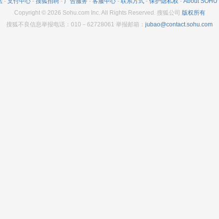
法
-
支付中心
-
搜狐招聘
-
广告服务
-
客服中心
-
联系方式
-
保护隐私权
-
About SOHU
Copyright
©
2026
Sohu.com Inc. All Rights Reserved. 搜狐公司
版权所有
搜狐不良信息举报电话：010－62728061 举报邮箱：
jubao@contact.sohu.com