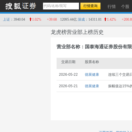
行情
个股
上证
：3940.04
1.02%
+39.68
12095.44亿
深成
：14311.01
1.42%
+200.8
龙虎榜营业部上榜历史
营业部名称：国泰海通证券股份有限
交易日期
股票名称
2026-05-22
德展健康
连续三个交易日
2026-05-21
德展健康
振幅值达15%