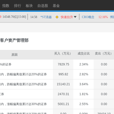
指数
排行
板块
自选股
基金
9
14548.76亿
[15:00]
14:58
*ST清越
快速拉升
CRO概念
12.16%
博
14:56
上工Ｂ股
快速拉升
14:56
爱丽家居
快速拉升
14:56
金凯生科
涨停
客户资产管理部
14:56
南亚新材
猛烈打压
14:55
成都先导
跌停
买入（万元）
成交占比
卖出（万元）
原因
14:55
盛达资源
涨停
%的证券
7829.75
2.34%
0.00
14:55
盛达资源
快速拉升
14:54
永安药业
快速拉升
内，跌幅偏离值累计达20%的证券
995.82
2.82%
0.00
14:53
中农立华
快速拉升
内，跌幅偏离值累计达20%的证券
15140.21
3.64%
0.00
证券
2470.31
1.81%
0.00
内，涨幅偏离值累计达30%的证券
5001.21
2.55%
0.00