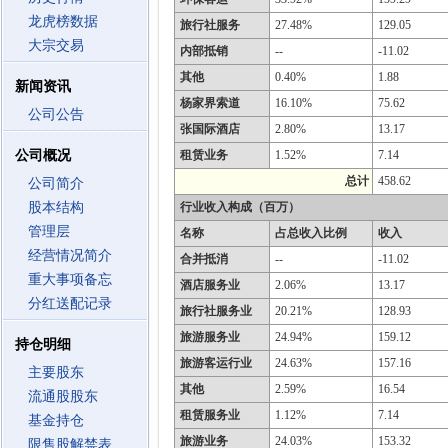
龙虎榜数据
旅行社服务
27.48%
129.05
大宗交易
内部抵销
--
-11.02
其他
0.40%
1.88
新闻资讯
杨家界索道
16.10%
75.62
公司公告
张国际酒店
2.80%
13.17
公司概况
租赁业务
1.52%
7.14
总计
458.62
公司简介
股本结构
行业收入构成（百万）
管理层
名称
占总收入比例
收入
经营情况简介
合并抵消
--
-11.02
重大事项备忘
酒店服务业
2.06%
13.17
分红送配记录
旅行社服务业
20.21%
128.93
旅游服务业
24.94%
159.12
持仓明细
旅游客运行业
24.63%
157.16
主要股东
其他
2.59%
16.54
流通股股东
租赁服务业
1.12%
7.14
基金持仓
旅游业务
24.03%
153.32
限售股解禁表