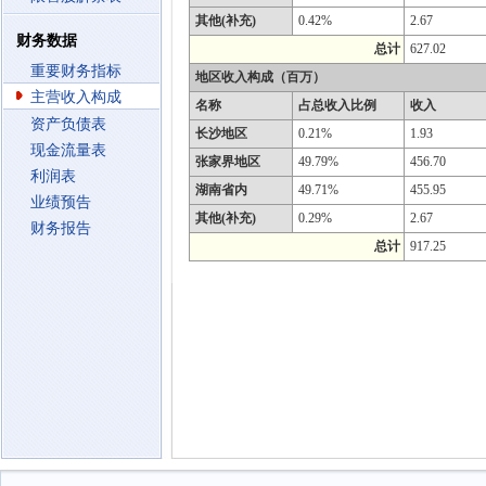
其他(补充)
0.42%
2.67
财务数据
总计
627.02
重要财务指标
地区收入构成（百万）
主营收入构成
名称
占总收入比例
收入
资产负债表
长沙地区
0.21%
1.93
现金流量表
张家界地区
49.79%
456.70
利润表
湖南省内
49.71%
455.95
业绩预告
其他(补充)
0.29%
2.67
财务报告
总计
917.25