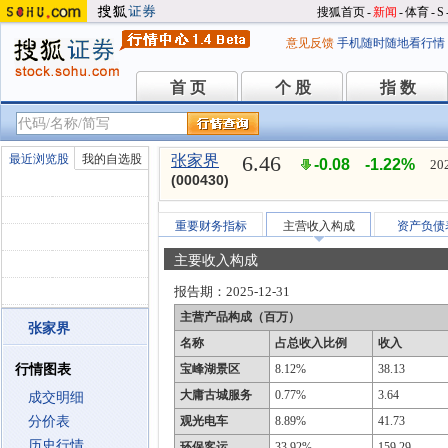
搜狐首页
-
新闻
-
体育
-
S
意见反馈
手机随时随地看行情
首 页
个 股
指 数
首 页
个 股
指 数
6.46
最近浏览股
我的自选股
张家界
-0.08
-1.22%
20
(000430)
重要财务指标
主营收入构成
资产负债
主要收入构成
报告期：
2025-12-31
主营产品构成（百万）
张家界
名称
占总收入比例
收入
行情图表
宝峰湖景区
8.12%
38.13
大庸古城服务
0.77%
3.64
成交明细
分价表
观光电车
8.89%
41.73
历史行情
环保客运
33.92%
159.29