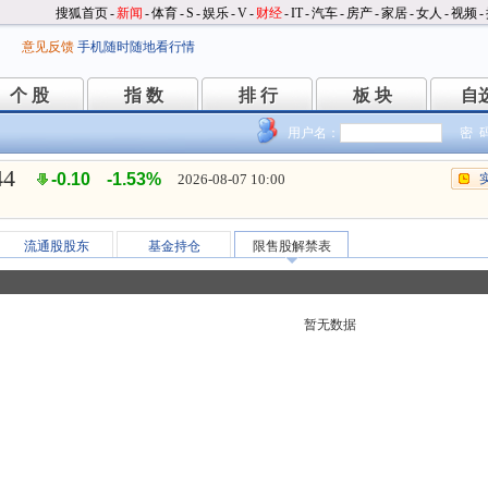
搜狐首页
-
新闻
-
体育
-
S
-
娱乐
-
V
-
财经
-
IT
-
汽车
-
房产
-
家居
-
女人
-
视频
-
意见反馈
手机随时随地看行情
个 股
指 数
排 行
板 块
自
个 股
指 数
排 行
板 块
自
用户名：
密 
44
-0.10
-1.53%
2026-08-07 10:00
流通股股东
基金持仓
限售股解禁表
暂无数据