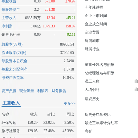
每股收益
0.38
575.00
270.97
今年涨跌幅
每股净资产
2.24
251.38
-
企业上市时间
主营收入
6685.59万
13.34
-45.21
企业成立时间
净利润
3.06亿
1079.33
158.07
企业背景
销售毛利率
0.00
-
-92.11
所属城市
总股本(万股)
80963.54
所属行业
流通股本(万股)
37055.65
每股资本公积金
2.7490
董事长姓名与薪酬
每股未分配利润
-1.5718
总经理姓名与薪酬
净资产收益率
16.84%
员工人数
人均创利
资产负债
现金流量
利润表
财务报告
融资历史
主营收入
更多>>
名称
收入
占比
同比
历史分红募资比
环保客运
159.29
33.92%
-2.59%
最近三年累计分红率
旅行社服务
129.05
27.48%
45.39%
商誉