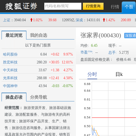
行情
个股
上证
：3940.04
1.02%
39.68
12095亿
深成
：14311.01
1.42%
200.89
张家界
(000430)
最近浏览
我的自选
深股通
以下是热门股票
均价:
6.45
现手:
--
市盈
:
--
总手:
5.27万
哈药股份
6.84
+0.62
9.97%
盘后固定价格交易：
价格:6.46
现
胜宏科技
280.20
+30.05
12.01%
中天科技
33.67
+1.38
4.27%
光库科技
288.08
+12.41
4.50%
中国神华
43.94
-0.03
-0.07%
操盘必读
分类导航
经营范围：
旅游资源开发、旅游基础设施
建设、旅游配套服务、与旅游有关的高科
技开发；旅游环保产品开发、生产、销
售；旅游信息咨询服务。从事国家法律法
规及政策允许范围内的产业投资。销售百