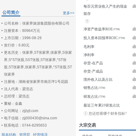
每百元营业收入产生的现金
公司简介
更多>>
留存
公司名称：张家界旅游集团股份有限公司
净资产收益率ROE
注册资本：80964万元
上市日期：1996-08-29
投入资本回报率ROIC
发行价：6.80元
毛利率
更名历史：张家界,ST张家界,张家界,S张家
净利率
界,S*ST张股,SST张股,ST张家界,*ST张
存货-在产品
股,ST张家界,张家界,ST张家界,*ST张股,ST
存货-产成品
张家界
境外收入以及占比
注册地：湖南省张家界市南庄坪1号花园
销售占比
法人代表：梁浩志
总经理：梁浩志
研发占比
董秘：金鑫
最近三年累计研发占比
公司网址：zjjlyjt.com
您还想看哪个财务指标?
电子信箱：zjj000430@sina.com
大宗交易
联系电话：0744-8295653
股本结构
管理层
经营情况