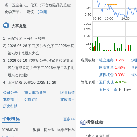
货、五金交化、化工（不含危险品及监控
化学产品）、建筑...
[详细]
大事提醒
1)
分配预案:不分配不转增
2)
2026-06-26:
召开股东大会,召开2026年度
第2次临时股东大会
所属板块：
社会服务
0.64%
深
3)
2026-06-10:
深交所公告,张家界旅游集团
国资改革
1.48%
湖
股份有限公司关于召开2026年第二次临时
摘帽概念
0.39%
送
股东会的通知
阶段表现：
五日表现
-6.97%
4)
上次除权:10转10(2025-12-29)
五日换手率
16.15%
公司公告
重大事项备忘
限售解禁
龙虎榜
分红送配
业绩预告
历史行情
个股概况
更多>>
投资体检
2026-03-31
数值
同比%
当季环比%
上市以来涨跌幅