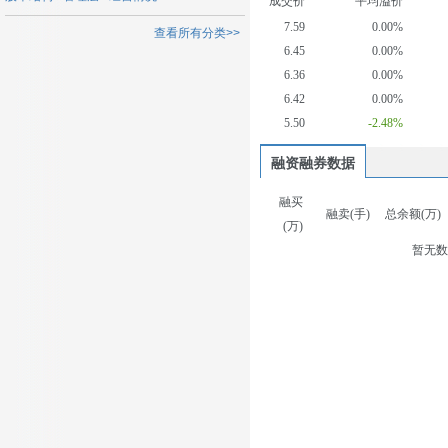
成交价
平均溢价
7.59
0.00%
查看所有分类>>
6.45
0.00%
6.36
0.00%
6.42
0.00%
5.50
-2.48%
融资融券数据
融买
融卖(手)
总余额(万)
(万)
暂无