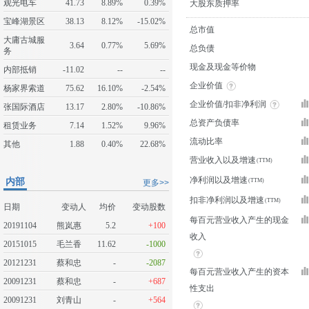
观光电车
41.73
8.89%
0.39%
大股东质押率
宝峰湖景区
38.13
8.12%
-15.02%
总市值
大庸古城服
3.64
0.77%
5.69%
总负债
务
现金及现金等价物
内部抵销
-11.02
--
--
企业价值
杨家界索道
75.62
16.10%
-2.54%
企业价值/扣非净利润
张国际酒店
13.17
2.80%
-10.86%
总资产负债率
租赁业务
7.14
1.52%
9.96%
流动比率
其他
1.88
0.40%
22.68%
营业收入以及增速
净利润以及增速
内部
更多>>
扣非净利润以及增速
日期
变动人
均价
变动股数
每百元营业收入产生的现金
20191104
熊岚惠
5.2
+100
收入
20151015
毛兰香
11.62
-1000
20121231
蔡和忠
-
-2087
每百元营业收入产生的资本
20091231
蔡和忠
-
+687
性支出
20091231
刘青山
-
+564