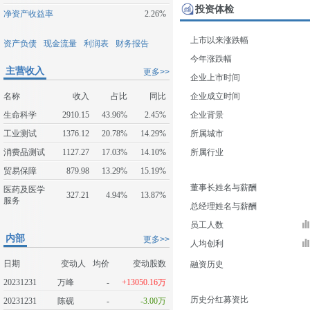
投资体检
净资产收益率
2.26%
上市以来涨跌幅
资产负债
现金流量
利润表
财务报告
今年涨跌幅
主营收入
更多>>
企业上市时间
名称
收入
占比
同比
企业成立时间
生命科学
2910.15
43.96%
2.45%
企业背景
工业测试
1376.12
20.78%
14.29%
所属城市
消费品测试
1127.27
17.03%
14.10%
所属行业
贸易保障
879.98
13.29%
15.19%
董事长姓名与薪酬
医药及医学
327.21
4.94%
13.87%
服务
总经理姓名与薪酬
员工人数
内部
更多>>
人均创利
日期
变动人
均价
变动股数
融资历史
20231231
万峰
-
+13050.16万
历史分红募资比
20231231
陈砚
-
-3.00万