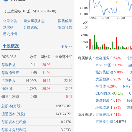
1)
上次除权:10派1.5(2026-04-30)
公司公告
重大事项备忘
限售解禁
龙虎榜
分红送配
业绩预告
历史行情
个股概况
更多>>
2026-03-31
数值
同比%
当季环比%
所属板块：
社会服务
0.64%
京
每股收益
0.11
30.96
-
MSCI中国
2.07%
融
核污染防治
5.89%
每股净资产
4.69
11.94
-
房屋检测
0.90%
航
主营收入
14.95亿
16.17
-22.10
半导体
4.28%
PM2.
净利润
1.78亿
30.93
-12.67
CDM概念
-0.41%
C
销售毛利率
0.00
-
0.42
先进封装
4.61%
预
总股本(万股)
168282.82
环境监测
1.37%
陆
流通股本(万股)
143124.22
阶段表现：
五日表现
3.41%
五日换手率
14.97%
每股资本公积金
0.2176
每股未分配利润
3.2233