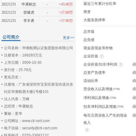
最近三年累计分红率
20221231
申屠献忠
-
+45.00万
商誉
20221231
曾啸虎
-
+17.00万
大股东质押率
20221231
李丰勇
-
+17.00万
总市值
公司简介
更多>>
总负债
公司名称：华测检测认证集团股份有限公司
现金及现金等价物
注册资本：168283万元
企业价值
上市日期：2009-10-30
企业价值/扣非净利润
发行价：25.78元
总资产负债率
更名历史：
流动比率
注册地：广东省深圳市宝安区新安街道兴东
营业收入以及增速
社区华测检测大楼1号楼101
净利润以及增速
法人代表：万峰
总经理：申屠献忠
扣非净利润以及增速
董秘：姜华
每百元营业收入产生的现金
公司网址：www.cti-cert.com
收入
电子信箱：security@cti-cert.com
联系电话：0755-33682137