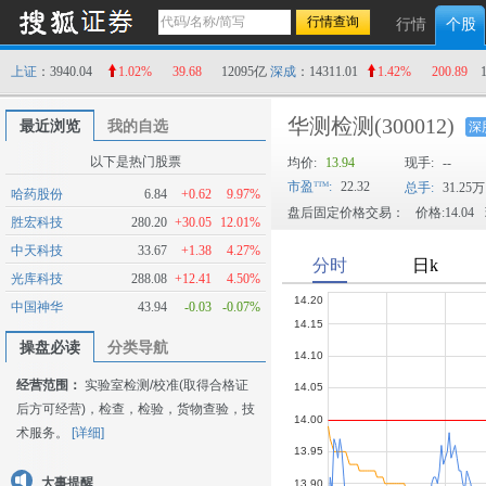
行情
个股
上证
：3940.04
1.02%
39.68
12095亿
深成
：14311.01
1.42%
200.89
华测检测
(300012)
最近浏览
我的自选
深
以下是热门股票
均价:
13.94
现手:
--
市盈
:
22.32
总手:
31.25万
哈药股份
6.84
+0.62
9.97%
盘后固定价格交易：
价格:14.04
胜宏科技
280.20
+30.05
12.01%
中天科技
33.67
+1.38
4.27%
光库科技
288.08
+12.41
4.50%
中国神华
43.94
-0.03
-0.07%
操盘必读
分类导航
经营范围：
实验室检测/校准(取得合格证
后方可经营)，检查，检验，货物查验，技
术服务。
[详细]
大事提醒