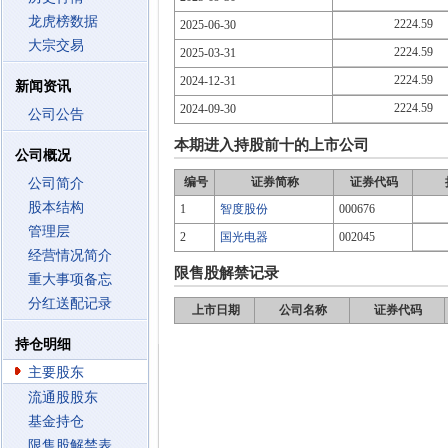
龙虎榜数据
2224.59
2025-06-30
大宗交易
2224.59
2025-03-31
2224.59
2024-12-31
新闻资讯
2224.59
2024-09-30
公司公告
本期进入持股前十的上市公司
公司概况
编号
证券简称
证券代码
公司简介
股本结构
1
智度股份
000676
管理层
2
国光电器
002045
经营情况简介
限售股解禁记录
重大事项备忘
分红送配记录
上市日期
公司名称
证券代码
持仓明细
主要股东
流通股股东
基金持仓
限售股解禁表