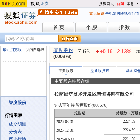
搜狐首页
-
新闻
-
体育
-
S
意见反馈
手机随时随地看行情
首 页
个 股
指 数
首 页
个 股
指 数
7.66
最近浏览股
我的自选股
智度股份
+0.16
2.13%
20
(000676)
主要股东
流通股股东
基金持
主要股东持股详细
拉萨经济技术开发区智恒咨询有限公司
智度股份
过去两年持 智度股份(000676)
报告期
持股数（万股
行情图表
2224.59
2026-03-31
成交明细
2224.59
2025-12-31
分价表
2224.59
历史行情
2025-09-30