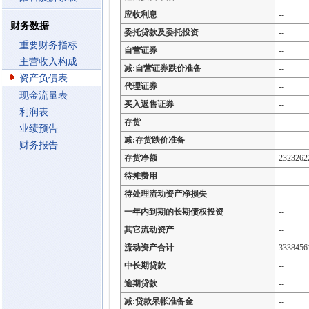
应收利息
--
财务数据
委托贷款及委托投资
--
重要财务指标
自营证券
--
主营收入构成
减:自营证券跌价准备
--
资产负债表
代理证券
--
现金流量表
买入返售证券
--
利润表
存货
--
业绩预告
减:存货跌价准备
--
财务报告
存货净额
2323262
待摊费用
--
待处理流动资产净损失
--
一年内到期的长期债权投资
--
其它流动资产
--
流动资产合计
3338456
中长期贷款
--
逾期贷款
--
减:贷款呆帐准备金
--