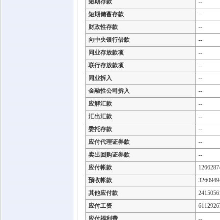
短期存款
--
短期储蓄存款
--
财政性存款
--
向中央银行借款
--
同业存放款项
--
联行存放款项
--
同业拆入
--
金融性公司拆入
--
应解汇款
--
汇出汇款
--
委托存款
--
应付代理证券款
--
卖出回购证券款
--
应付帐款
1266287
预收帐款
3260949
其他应付款
2415056
应付工资
6112926
应付福利费
--