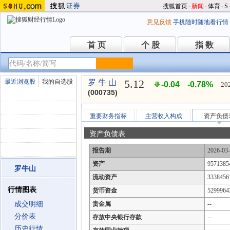
搜狐首页
-
新闻
-
体育
-
S
意见反馈
手机随时随地看行情
首 页
个 股
指 数
首 页
个 股
指 数
5.12
最近浏览股
我的自选股
罗 牛 山
-0.04
-0.78%
20
(000735)
重要财务指标
主营收入构成
资产负债
资产负债表
报告期
2026-03
资产
9571385
罗牛山
流动资产
3338456
行情图表
货币资金
5299964
成交明细
贵金属
--
分价表
存放中央银行存款
--
历史行情