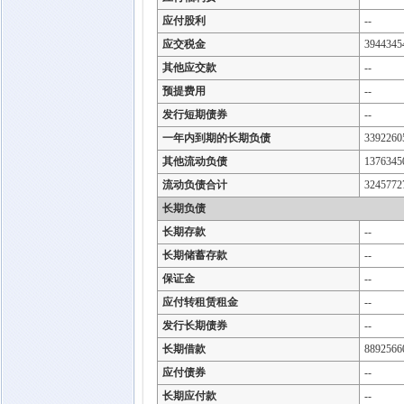
应付股利
--
应交税金
3944345
其他应交款
--
预提费用
--
发行短期债券
--
一年内到期的长期负债
3392260
其他流动负债
1376345
流动负债合计
3245772
长期负债
长期存款
--
长期储蓄存款
--
保证金
--
应付转租赁租金
--
发行长期债券
--
长期借款
8892566
应付债券
--
长期应付款
--