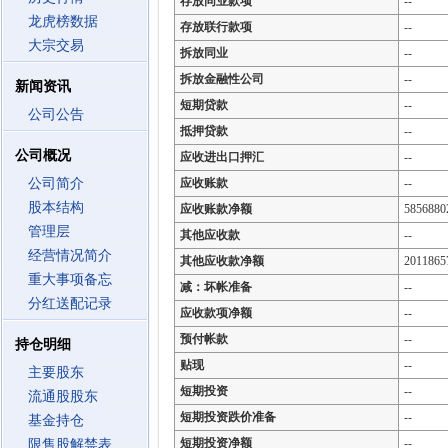
存放同业款项
--
龙虎榜数据
存放联行款项
--
大宗交易
拆放同业
--
拆放金融性公司
--
新闻资讯
短期贷款
--
公司公告
抵押贷款
--
公司概况
应收进出口押汇
--
公司简介
应收账款
--
股本结构
应收账款净额
5856880
管理层
其他应收款
--
经营情况简介
其他应收款净额
2011865
重大事项备忘
减：坏帐准备
--
分红送配记录
应收款项净额
--
预付帐款
--
持仓明细
贴现
--
主要股东
短期投资
--
流通股股东
短期投资跌价准备
--
基金持仓
短期投资净额
--
限售股解禁表