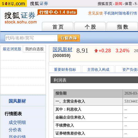
搜狐首页
-
新闻
-
体育
-
S
意见反馈
手机随时随地看行情
首 页
个 股
指 数
首 页
个 股
指 数
8.91
最近浏览股
我的自选股
国风新材
+0.28
3.24%
20
(000859)
重要财务指标
主营收入构成
资产负债
利润表
报告期
2026-03
国风新材
一、主营业务收入
5313441
其中：利息收入
--
行情图表
金融企业往来收入
--
成交明细
手续费收入
--
分价表
证券销售差价收入
--
历史行情