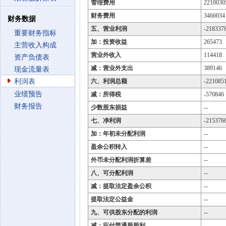
管理费用
2210030
财务费用
3466034
财务数据
五、营业利润
-218337
重要财务指标
加：投资收益
265473
主营收入构成
营业外收入
114418
资产负债表
减：营业外支出
389146
现金流量表
利润表
六、利润总额
-221085
业绩预告
减：所得税
-570846
财务报告
少数股东损益
--
七、净利润
-215376
加：年初未分配利润
--
盈余公积转入
--
外币未分配利润折算差
--
八、可分配利润
--
减：提取法定盈余公积
--
提取法定公益金
--
九、可供股东分配的利润
--
减：应付普通股股利
--