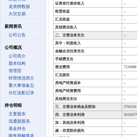
证券发行差价收入
--
龙虎榜数据
租赁收益
--
大宗交易
汇兑收益
--
新闻资讯
其他营业收入
--
公司公告
二、主营业务支出
--
其中：利息收入
--
公司概况
金融企业往来支出
--
公司简介
手续费支出
--
股本结构
营业费用
7534988
管理层
汇兑损失
--
经营情况简介
房地产经营成本
--
重大事项备忘
房地产经营费用
--
分红送配记录
其他营业支出
--
持仓明细
三、主营业务税金及附加
3794334
主要股东
四、主营业务利润
3018457
流通股股东
加：其他业务利润
--
基金持仓
减：存货跌价损失
--
限售股解禁表