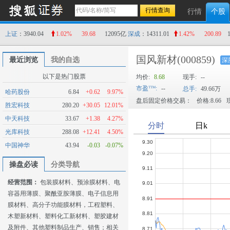
行情
个股
上证
：3940.04
1.02%
39.68
12095亿
深成
：14311.01
1.42%
200.89
国风新材
(000859)
最近浏览
我的自选
深
以下是热门股票
均价:
8.68
现手:
--
市盈
:
--
总手:
49.66万
哈药股份
6.84
+0.62
9.97%
盘后固定价格交易：
价格:8.66
现
胜宏科技
280.20
+30.05
12.01%
中天科技
33.67
+1.38
4.27%
光库科技
288.08
+12.41
4.50%
中国神华
43.94
-0.03
-0.07%
操盘必读
分类导航
经营范围：
包装膜材料、预涂膜材料、电
容器用薄膜、聚酰亚胺薄膜、电子信息用
膜材料、高分子功能膜材料，工程塑料、
木塑新材料、塑料化工新材料、塑胶建材
及附件、其他塑料制品生产、销售；相关