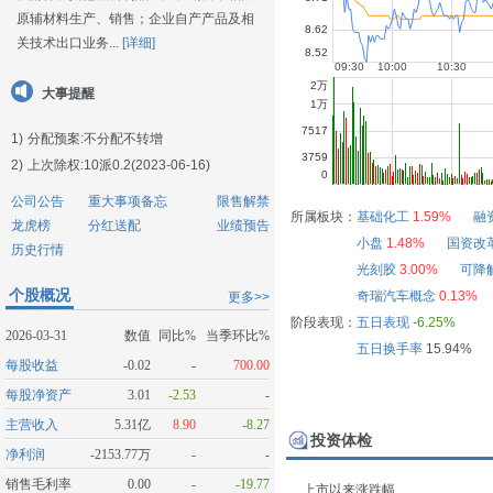
原辅材料生产、销售；企业自产产品及相
关技术出口业务...
[详细]
大事提醒
1)
分配预案:不分配不转增
2)
上次除权:10派0.2(2023-06-16)
公司公告
重大事项备忘
限售解禁
所属板块：
基础化工
1.59%
融
龙虎榜
分红送配
业绩预告
小盘
1.48%
国资改
历史行情
光刻胶
3.00%
可降
个股概况
奇瑞汽车概念
0.13%
更多>>
阶段表现：
五日表现
-6.25%
2026-03-31
数值
同比%
当季环比%
五日换手率
15.94%
每股收益
-0.02
-
700.00
每股净资产
3.01
-2.53
-
主营收入
5.31亿
8.90
-8.27
投资体检
净利润
-2153.77万
-
-
销售毛利率
0.00
-
-19.77
上市以来涨跌幅