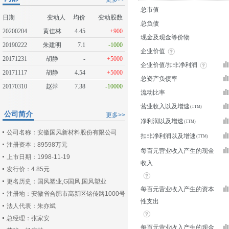
总市值
日期
变动人
均价
变动股数
总负债
20200204
黄佳林
4.45
+900
现金及现金等价物
20190222
朱建明
7.1
-1000
企业价值
20171231
胡静
-
+5000
企业价值/扣非净利润
20171117
胡静
4.54
+5000
总资产负债率
20170310
赵萍
7.38
-10000
流动比率
营业收入以及增速
公司简介
更多>>
净利润以及增速
公司名称：安徽国风新材料股份有限公司
扣非净利润以及增速
注册资本：89598万元
每百元营业收入产生的现金
上市日期：1998-11-19
收入
发行价：4.85元
更名历史：国风塑业,G国风,国风塑业
每百元营业收入产生的资本
注册地：安徽省合肥市高新区铭传路1000号
性支出
法人代表：朱亦斌
总经理：张家安
每百元营业收入产生的现金