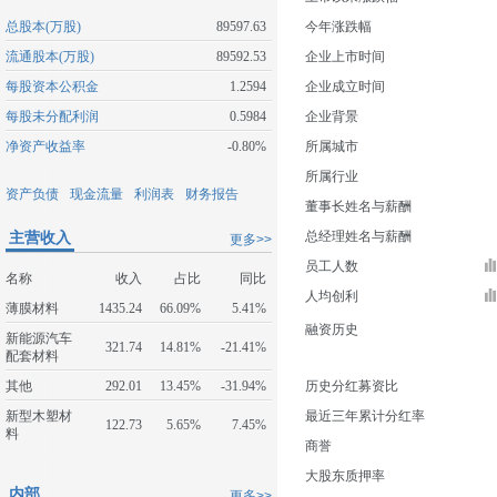
总股本(万股)
89597.63
今年涨跌幅
流通股本(万股)
89592.53
企业上市时间
每股资本公积金
1.2594
企业成立时间
每股未分配利润
0.5984
企业背景
净资产收益率
-0.80%
所属城市
所属行业
资产负债
现金流量
利润表
财务报告
董事长姓名与薪酬
主营收入
总经理姓名与薪酬
更多>>
员工人数
名称
收入
占比
同比
人均创利
薄膜材料
1435.24
66.09%
5.41%
融资历史
新能源汽车
321.74
14.81%
-21.41%
配套材料
其他
292.01
13.45%
-31.94%
历史分红募资比
新型木塑材
最近三年累计分红率
122.73
5.65%
7.45%
料
商誉
大股东质押率
内部
更多>>