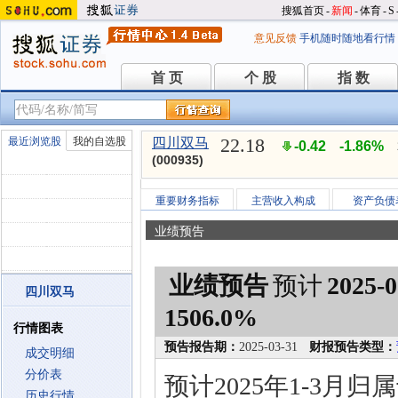
搜狐首页
-
新闻
-
体育
-
S
意见反馈
手机随时随地看行情
首 页
个 股
指 数
首 页
个 股
指 数
22.18
最近浏览股
我的自选股
四川双马
-0.42
-1.86%
(000935)
重要财务指标
主营收入构成
资产负债
业绩预告
业绩预告
预计
2025-0
四川双马
1506.0%
行情图表
预告报告期：
2025-03-31
财报预告类型：
成交明细
分价表
预计2025年1-3月
历史行情