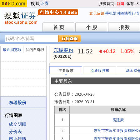
搜狐首页
-
新闻
-
体育
-
S
意见反馈
手机随时随地看行情
首 页
个 股
指 数
首 页
个 股
指 数
11.52
最近浏览股
我的自选股
东瑞股份
+0.12
1.05%
(001201)
主要股东
流通股股东
基金持
主要股东
公告日期：
2026-04-28
报告日期：
2026-03-31
东瑞股份
排名
股东名称
行情图表
1
袁建康
成交明细
2
东莞市东晖实业投资有限公
分价表
3
东莞市安夏实业投资有限公
历史行情