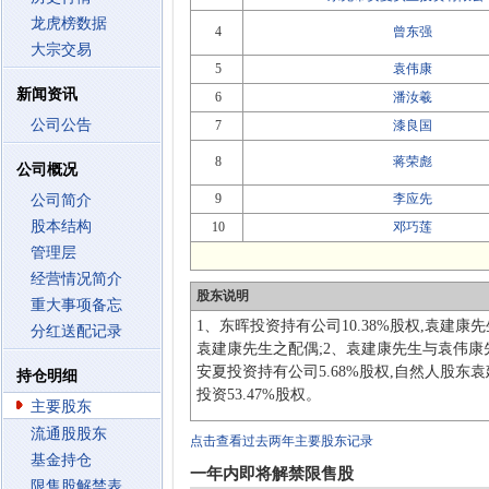
龙虎榜数据
4
曾东强
大宗交易
5
袁伟康
新闻资讯
6
潘汝羲
公司公告
7
漆良国
8
蒋荣彪
公司概况
9
李应先
公司简介
股本结构
10
邓巧莲
管理层
经营情况简介
股东说明
重大事项备忘
1、东晖投资持有公司10.38%股权,袁建康
分红送配记录
袁建康先生之配偶;2、袁建康先生与袁伟康先
安夏投资持有公司5.68%股权,自然人股
持仓明细
投资53.47%股权。
主要股东
流通股股东
点击查看过去两年主要股东记录
基金持仓
一年内即将解禁限售股
限售股解禁表