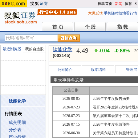
搜狐首页
-
新闻
-
体育
-
S
意见反馈
手机随时随地看行情
首 页
个 股
指 数
首 页
个 股
指 数
4.49
最近浏览股
我的自选股
钛能化学
-0.04
-0.88%
2
(002145)
公司简介
股本结构
管理层
重大事件备忘录
公告日期
2026-08-05
2026年半年度报告摘要
钛能化学
2026-07-23
召开2026年度第2次临时股东大会
行情图表
2026-07-23
第八届董事会第十二次（临
成交明细
2026-07-15
2026年半年度业绩预告
分价表
2026-06-30
关于第六期员工持股计划非
历史行情