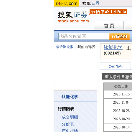
首 页
首 页
4
最近浏览股
我的自选股
钛能化学
(002145)
公司简介
重大事件备忘
公告日期
2025-11-15
钛能化学
2025-11-04
行情图表
2025-10-28
成交明细
2025-10-20
分价表
2025-10-14
历史行情