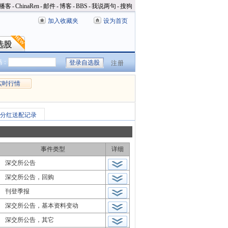
播客
-
ChinaRen
-
邮件
-
博客
-
BBS
-
我说两句
-
搜狗
加入收藏夹
设为首页
选股
选股
码：
注册
实时行情
分红送配记录
事件类型
详细
深交所公告
深交所公告，回购
刊登季报
深交所公告，基本资料变动
深交所公告，其它