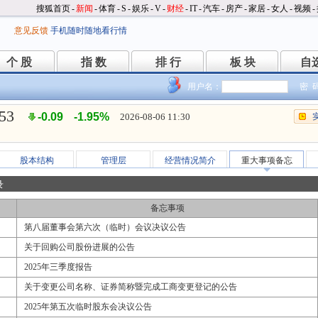
搜狐首页
-
新闻
-
体育
-
S
-
娱乐
-
V
-
财经
-
IT
-
汽车
-
房产
-
家居
-
女人
-
视频
-
意见反馈
手机随时随地看行情
个 股
指 数
排 行
板 块
自
个 股
指 数
排 行
板 块
自
用户名：
密 
.53
-0.09
-1.95%
2026-08-06 11:30
股本结构
管理层
经营情况简介
重大事项备忘
录
备忘事项
第八届董事会第六次（临时）会议决议公告
关于回购公司股份进展的公告
2025年三季度报告
关于变更公司名称、证券简称暨完成工商变更登记的公告
2025年第五次临时股东会决议公告