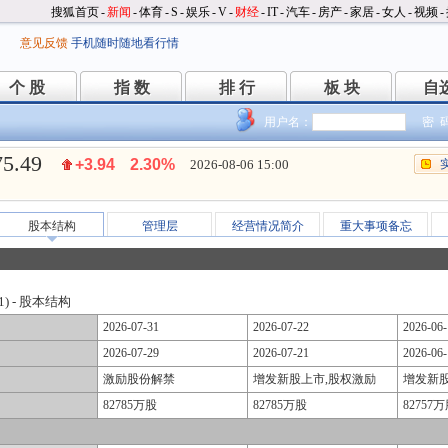
搜狐首页
-
新闻
-
体育
-
S
-
娱乐
-
V
-
财经
-
IT
-
汽车
-
房产
-
家居
-
女人
-
视频
-
意见反馈
手机随时随地看行情
个 股
指 数
排 行
板 块
自
个 股
指 数
排 行
板 块
自
用户名：
密 
75.49
+3.94
2.30%
2026-08-06 15:00
股本结构
管理层
经营情况简介
重大事项备忘
1) - 股本结构
2026-07-31
2026-07-22
2026-06-
2026-07-29
2026-07-21
2026-06-
激励股份解禁
增发新股上市,股权激励
增发新
82785万股
82785万股
82757