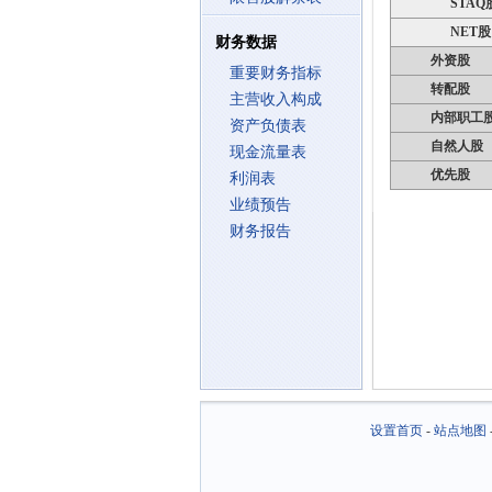
STAQ
NET股
财务数据
外资股
重要财务指标
转配股
主营收入构成
内部职工
资产负债表
自然人股
现金流量表
优先股
利润表
业绩预告
财务报告
设置首页
-
站点地图