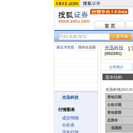
首 页
首 页
1
最近浏览股
我的自选股
光迅科技
(002281)
公司简介
股本结构
光迅科技(00228
变动日期
光迅科技
公告日期
行情图表
变动原因
成交明细
总股本
分价表
流通股
历史行情