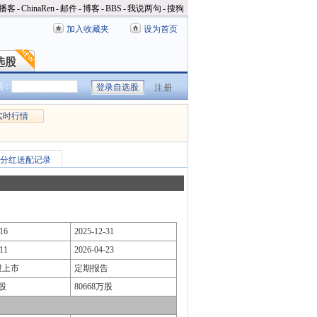
播客
-
ChinaRen
-
邮件
-
博客
-
BBS
-
我说两句
-
搜狗
加入收藏夹
设为首页
选股
选股
码：
注册
实时行情
分红送配记录
16
2025-12-31
11
2026-04-23
股上市
定期报告
万股
80668万股