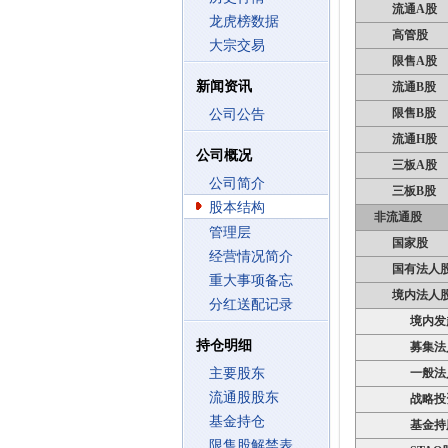
流通A股
龙虎榜数据
高管股
大宗交易
限售A股
新闻资讯
流通B股
限售B股
公司公告
流通H股
公司概况
三板A股
公司简介
三板B股
股本结构
非流通股
管理层
国家股
经营情况简介
国有法人
重大事项备忘
境内法人
分红送配记录
境内发
持仓明细
募集法
主要股东
一般法
流通股股东
战略投
基金持仓
基金持
限售股解禁表