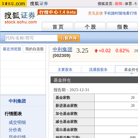
搜狐首页
-
新闻
-
体育
-
S
意见反馈
手机随时随地看行情
首 页
个 股
指 数
首 页
个 股
指 数
3.25
最近浏览股
我的自选股
中利集团
+0.02
0.62%
20
(002309)
主要股东
流通股股东
基金持
基金持仓
报告期：2025-12-31
基金家数
26
中利集团
新进基金家数
26
行情图表
加仓基金家数
减仓基金家数
成交明细
分价表
退出基金家数
历史行情
持股总数(万股)
609