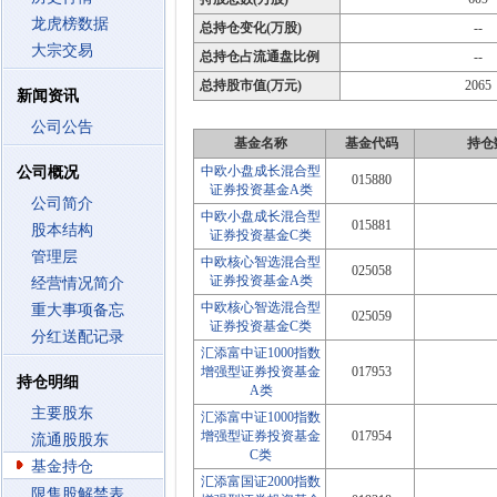
龙虎榜数据
总持仓变化(万股)
--
大宗交易
总持仓占流通盘比例
--
总持股市值(万元)
2065
新闻资讯
公司公告
基金名称
基金代码
持仓
中欧小盘成长混合型
公司概况
015880
证券投资基金A类
公司简介
中欧小盘成长混合型
015881
股本结构
证券投资基金C类
管理层
中欧核心智选混合型
025058
证券投资基金A类
经营情况简介
中欧核心智选混合型
重大事项备忘
025059
证券投资基金C类
分红送配记录
汇添富中证1000指数
增强型证券投资基金
017953
持仓明细
A类
主要股东
汇添富中证1000指数
增强型证券投资基金
017954
流通股股东
C类
基金持仓
汇添富国证2000指数
限售股解禁表