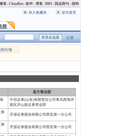
播客
-
ChinaRen
-
邮件
-
博客
-
BBS
-
我说两句
-
搜狗
加入收藏夹
设为首页
选股
选股
码：
注册
实时行情
卖方营业部
海
中信证券(山东)有限责任公司青岛西海岸
新区庐山路证券营业部
证券
开源证券股份有限公司西安第一分公司
证券
开源证券股份有限公司西安第一分公司