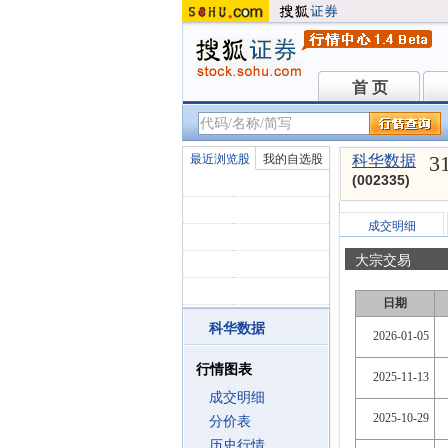
首 页
首 页
3
最近浏览股
我的自选股
科华数据
(002335)
成交明细
大宗交易
日期
科华数据
2026-01-05
行情图表
2025-11-13
成交明细
2025-10-29
分价表
历史行情