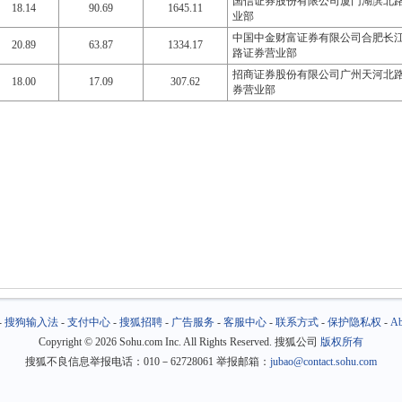
国信证券股份有限公司厦门湖滨北
18.14
90.69
1645.11
业部
中国中金财富证券有限公司合肥长
20.89
63.87
1334.17
路证券营业部
招商证券股份有限公司广州天河北
18.00
17.09
307.62
券营业部
-
搜狗输入法
-
支付中心
-
搜狐招聘
-
广告服务
-
客服中心
-
联系方式
-
保护隐私权
-
Ab
Copyright
©
2026 Sohu.com Inc. All Rights Reserved. 搜狐公司
版权所有
搜狐不良信息举报电话：010－62728061 举报邮箱：
jubao@contact.sohu.com