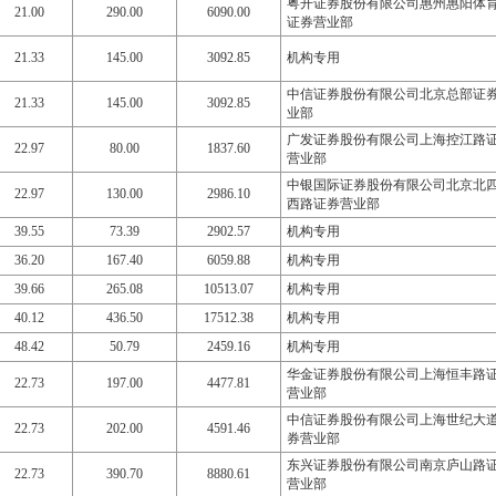
粤开证券股份有限公司惠州惠阳体
21.00
290.00
6090.00
证券营业部
21.33
145.00
3092.85
机构专用
中信证券股份有限公司北京总部证
21.33
145.00
3092.85
业部
广发证券股份有限公司上海控江路
22.97
80.00
1837.60
营业部
中银国际证券股份有限公司北京北
22.97
130.00
2986.10
西路证券营业部
39.55
73.39
2902.57
机构专用
36.20
167.40
6059.88
机构专用
39.66
265.08
10513.07
机构专用
40.12
436.50
17512.38
机构专用
48.42
50.79
2459.16
机构专用
华金证券股份有限公司上海恒丰路
22.73
197.00
4477.81
营业部
中信证券股份有限公司上海世纪大
22.73
202.00
4591.46
券营业部
东兴证券股份有限公司南京庐山路
22.73
390.70
8880.61
营业部