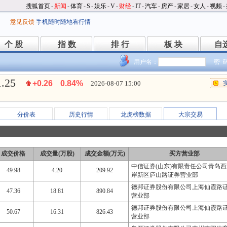
搜狐首页
-
新闻
-
体育
-
S
-
娱乐
-
V
-
财经
-
IT
-
汽车
-
房产
-
家居
-
女人
-
视频
-
意见反馈
手机随时随地看行情
个 股
指 数
排 行
板 块
自
个 股
指 数
排 行
板 块
自
用户名：
密 
1.25
+0.26
0.84%
2026-08-07 15:00
分价表
历史行情
龙虎榜数据
大宗交易
成交价格
成交量(万股)
成交金额(万元)
买方营业部
中信证券(山东)有限责任公司青岛西
49.98
4.20
209.92
岸新区庐山路证券营业部
德邦证券股份有限公司上海仙霞路
47.36
18.81
890.84
营业部
德邦证券股份有限公司上海仙霞路
50.67
16.31
826.43
营业部