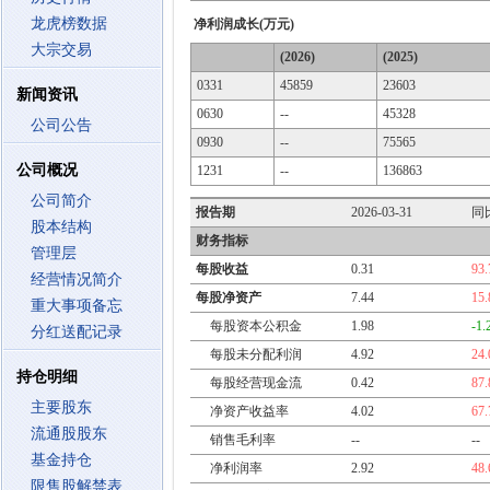
龙虎榜数据
净利润成长(万元)
大宗交易
(2026)
(2025)
0331
45859
23603
新闻资讯
0630
--
45328
公司公告
0930
--
75565
公司概况
1231
--
136863
公司简介
报告期
2026-03-31
同
股本结构
财务指标
管理层
每股收益
0.31
93
经营情况简介
每股净资产
7.44
15
重大事项备忘
每股资本公积金
1.98
-1
分红送配记录
每股未分配利润
4.92
24
持仓明细
每股经营现金流
0.42
87
主要股东
净资产收益率
4.02
67
流通股股东
销售毛利率
--
--
基金持仓
净利润率
2.92
48
限售股解禁表