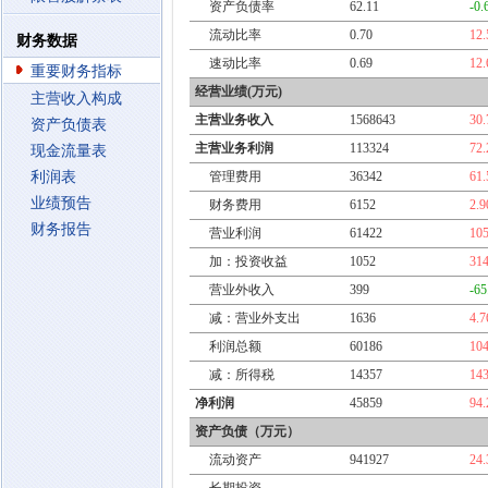
资产负债率
62.11
-0
流动比率
0.70
12
财务数据
速动比率
0.69
12
重要财务指标
经营业绩(万元)
主营收入构成
主营业务收入
1568643
30
资产负债表
主营业务利润
113324
72
现金流量表
利润表
管理费用
36342
61
业绩预告
财务费用
6152
2.
财务报告
营业利润
61422
10
加：投资收益
1052
31
营业外收入
399
-6
减：营业外支出
1636
4.
利润总额
60186
10
减：所得税
14357
14
净利润
45859
94
资产负债（万元）
流动资产
941927
24