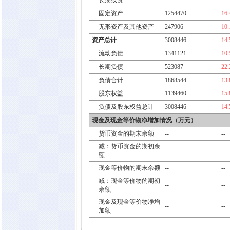
长期投资
--
--
固定资产
1254470
16
无形资产及其他资产
247906
10
资产总计
3008446
14
流动负债
1341121
10
长期负债
523087
22
负债合计
1868544
13
股东权益
1139460
15
负债及股东权益总计
3008446
14
现金及现金等价物净增加情况（万元）
货币资金的期末余额
--
--
减：货币资金的期初余
--
--
额
现金等价物的期末余额
--
--
减：现金等价物的期初
--
--
余额
现金及现金等价物净增
--
--
加额