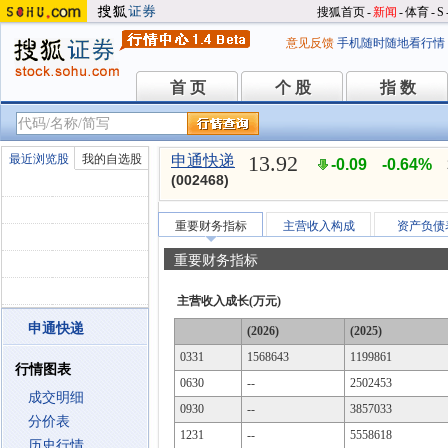
搜狐首页
-
新闻
-
体育
-
S
意见反馈
手机随时随地看行情
首 页
个 股
指 数
首 页
个 股
指 数
13.92
最近浏览股
我的自选股
申通快递
-0.09
-0.64%
(002468)
重要财务指标
主营收入构成
资产负债
重要财务指标
主营收入成长(万元)
申通快递
(2026)
(2025)
0331
1568643
1199861
行情图表
0630
--
2502453
成交明细
0930
--
3857033
分价表
1231
--
5558618
历史行情