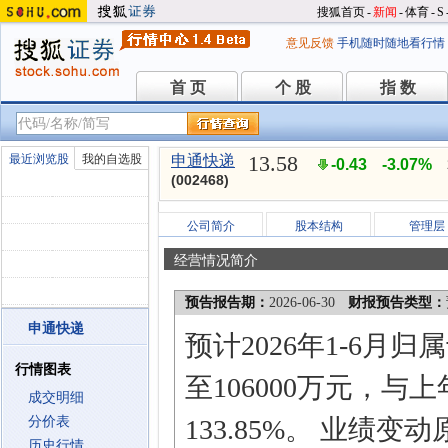
搜狐首页
-
新闻
-
体育
-
S
意见反馈
手机随时随地看行情
首 页
个 股
指 数
首 页
个 股
指 数
13.58
最近浏览股
我的自选股
申通快递
-0.43
-3.07%
(002468)
公司简介
股本结构
管理层
经营情况简介
预告报告期：
2026-06-30
财报预告类型：
申通快递
预计2026年1-6月
行情图表
至106000万元，与
成交明细
分价表
133.85%。 业绩
历史行情