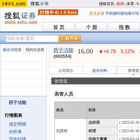
搜狐首页
-
新闻
-
体育
-
S
意见反馈
手机随时随地看行情
首 页
个 股
指 数
首 页
个 股
指 数
16.00
最近浏览股
我的自选股
西子洁能
+0.78
5.12%
(002534)
公司简介
股本结构
管理层
管理层
高管人员
西子洁能
姓名
职务
行情图表
总经理
( 2025-05-16 
成交明细
刘慧明
经理
( 2025-05-16 
分价表
历史行情
非独立董事
( 2026-03-24