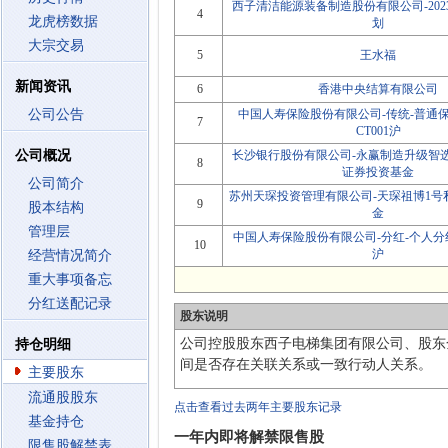
西子清洁能源装备制造股份有限公司-20
4
龙虎榜数据
划
大宗交易
5
王水福
新闻资讯
6
香港中央结算有限公司
公司公告
中国人寿保险股份有限公司-传统-普通保险
7
CT001沪
公司概况
长沙银行股份有限公司-永赢制造升级智
8
证券投资基金
公司简介
苏州天琛投资管理有限公司-天琛祖博1号
9
股本结构
金
管理层
中国人寿保险股份有限公司-分红-个人分红-0
10
沪
经营情况简介
重大事项备忘
分红送配记录
股东说明
公司控股股东西子电梯集团有限公司、股东
持仓明细
间是否存在关联关系或一致行动人关系。
主要股东
流通股股东
点击查看过去两年主要股东记录
基金持仓
一年内即将解禁限售股
限售股解禁表