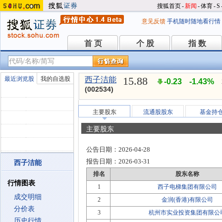
搜狐首页
-
新闻
-
体育
-
S
意见反馈
手机随时随地看行情
首 页
个 股
指 数
首 页
个 股
指 数
15.88
最近浏览股
我的自选股
西子洁能
-0.23
-1.43%
(002534)
主要股东
流通股股东
基金持
主要股东
公告日期：
2026-04-28
报告日期：
2026-03-31
西子洁能
排名
股东名称
行情图表
1
西子电梯集团有限公司
成交明细
2
金润(香港)有限公司
分价表
3
杭州市实业投资集团有限公
历史行情