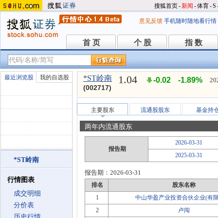
搜狐首页
-
新闻
-
体育
-
S
意见反馈
手机随时随地看行情
首 页
个 股
指 数
首 页
个 股
指 数
1.04
最近浏览股
我的自选股
*ST岭南
-0.02
-1.89%
20
(002717)
主要股东
流通股股东
基金持
两年内流通股东
2026-03-31
报告期
2025-03-31
*ST岭南
报告期：
2026-03-31
行情图表
排名
股东名称
成交明细
1
中山华盈产业投资合伙企业(有限
分价表
2
卢闯
历史行情