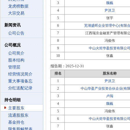
3
魏巍
龙虎榜数据
4
尹洪卫
大宗交易
5
张宇
新闻资讯
6
芜湖盛晖企业管理中心(有限合
公司公告
7
江西瑞京金融资产管理有限
8
冯俊伟
公司概况
9
中山火炬华盈投资有限公
公司简介
10
张鑫
股本结构
报告期：
2025-12-31
管理层
排名
股东名称
经营情况简介
重大事项备忘
1
尹洪卫
分红送配记录
2
中山华盈产业投资合伙企业(有限
3
卢闯
持仓明细
4
魏巍
主要股东
5
冯俊伟
流通股股东
6
中山火炬华盈投资有限公
基金持仓
7
张鑫
限售股解禁表