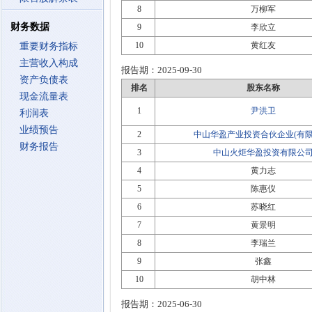
8
万柳军
财务数据
9
李欣立
10
黄红友
重要财务指标
主营收入构成
报告期：
2025-09-30
资产负债表
排名
股东名称
现金流量表
1
尹洪卫
利润表
业绩预告
2
中山华盈产业投资合伙企业(有限
财务报告
3
中山火炬华盈投资有限公
4
黄力志
5
陈惠仪
6
苏晓红
7
黄景明
8
李瑞兰
9
张鑫
10
胡中林
报告期：
2025-06-30