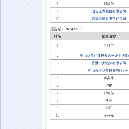
8
郑敏佳
9
国信证券股份有限公司
10
高盛公司有限责任公司
报告期：
2024-09-30
排名
股东名称
1
尹洪卫
2
中山华盈产业投资合伙企业(有限
3
香港中央结算有限公司
4
中山火炬华盈投资有限公
5
章美华
6
卢艳
7
郑敏佳
8
李萍
9
李江
10
王兴永