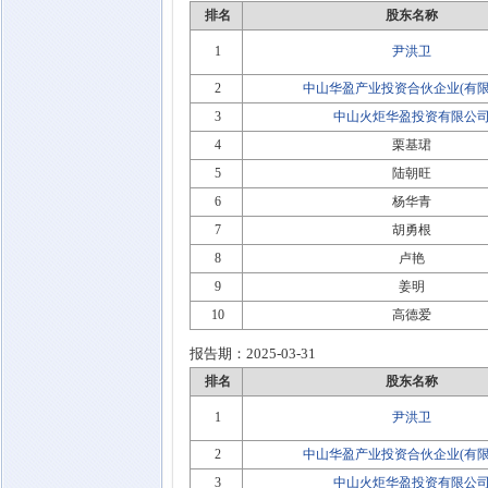
排名
股东名称
1
尹洪卫
2
中山华盈产业投资合伙企业(有限
3
中山火炬华盈投资有限公
4
栗基珺
5
陆朝旺
6
杨华青
7
胡勇根
8
卢艳
9
姜明
10
高德爱
报告期：
2025-03-31
排名
股东名称
1
尹洪卫
2
中山华盈产业投资合伙企业(有限
3
中山火炬华盈投资有限公