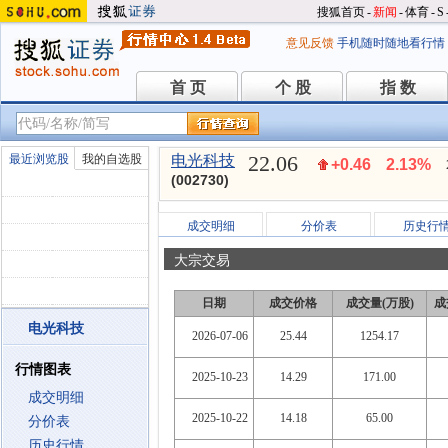
搜狐首页
-
新闻
-
体育
-
S
意见反馈
手机随时随地看行情
首 页
个 股
指 数
首 页
个 股
指 数
22.06
最近浏览股
我的自选股
电光科技
+0.46
2.13%
(002730)
成交明细
分价表
历史行
大宗交易
日期
成交价格
成交量(万股)
成
电光科技
2026-07-06
25.44
1254.17
行情图表
2025-10-23
14.29
171.00
成交明细
2025-10-22
14.18
65.00
分价表
历史行情