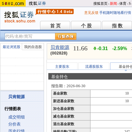
搜狐首页
-
新闻
-
体育
-
S
意见反馈
手机随时随地看行情
首 页
个 股
指 数
首 页
个 股
指 数
11.66
最近浏览股
我的自选股
贝肯能源
-0.31
-2.59%
(002828)
主要股东
流通股股东
基金持
基金持仓
报告期：2026-06-30
基金家数
10
贝肯能源
新进基金家数
10
行情图表
加仓基金家数
减仓基金家数
成交明细
分价表
退出基金家数
历史行情
持股总数(万股)
247