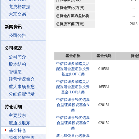
龙虎榜数据
总持仓变化(万股)
--
大宗交易
总持仓占流通盘比例
--
总持股市值(万元)
2613
新闻资讯
公司公告
公司概况
基金名称
基金代码
持仓
公司简介
中信保诚多策略灵活
股本结构
配置混合型证券投资
018561
管理层
基金(LOF)C类
经营情况简介
中信保诚多策略灵活
重大事项备忘
配置混合型证券投资
165531
基金(LOF)A类
分红送配记录
中信保诚景气优选混
合型证券投资基金A
020151
持仓明细
类
主要股东
中信保诚景气优选混
流通股股东
合型证券投资基金C
020152
类
基金持仓
鑫元鑫锐量化选股混
限售股解禁表