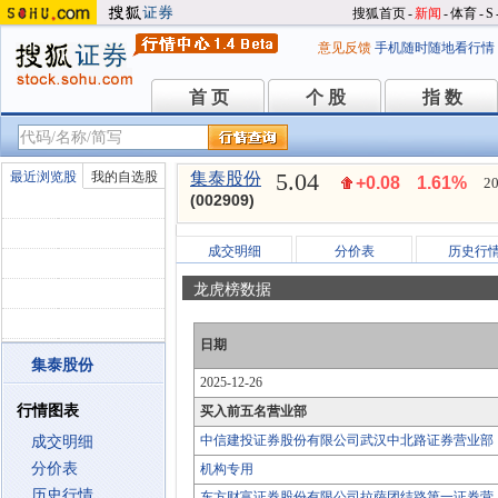
搜狐首页
-
新闻
-
体育
-
S
意见反馈
手机随时随地看行情
首 页
个 股
指 数
首 页
个 股
指 数
5.04
最近浏览股
我的自选股
集泰股份
+0.08
1.61%
20
(002909)
成交明细
分价表
历史行
龙虎榜数据
日期
集泰股份
2025-12-26
行情图表
买入前五名营业部
中信建投证券股份有限公司武汉中北路证券营业部
成交明细
分价表
机构专用
历史行情
东方财富证券股份有限公司拉萨团结路第一证券营