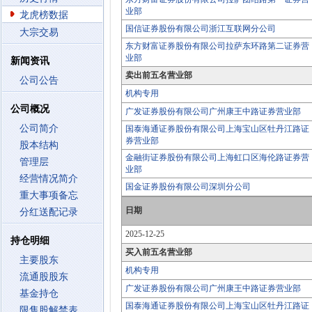
业部
龙虎榜数据
国信证券股份有限公司浙江互联网分公司
大宗交易
东方财富证券股份有限公司拉萨东环路第二证券营
业部
新闻资讯
卖出前五名营业部
公司公告
机构专用
公司概况
广发证券股份有限公司广州康王中路证券营业部
公司简介
国泰海通证券股份有限公司上海宝山区牡丹江路证
券营业部
股本结构
金融街证券股份有限公司上海虹口区海伦路证券营
管理层
业部
经营情况简介
国金证券股份有限公司深圳分公司
重大事项备忘
日期
分红送配记录
2025-12-25
持仓明细
买入前五名营业部
主要股东
机构专用
流通股股东
广发证券股份有限公司广州康王中路证券营业部
基金持仓
国泰海通证券股份有限公司上海宝山区牡丹江路证
限售股解禁表