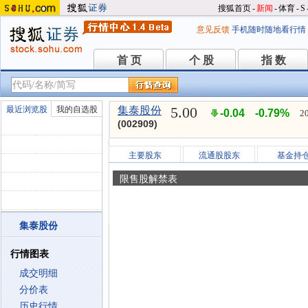
搜狐首页
-
新闻
-
体育
-
S
意见反馈
手机随时随地看行情
首 页
个 股
指 数
首 页
个 股
指 数
5.00
最近浏览股
我的自选股
集泰股份
-0.04
-0.79%
2
(002909)
主要股东
流通股股东
基金持
限售股解禁表
集泰股份
行情图表
成交明细
分价表
历史行情