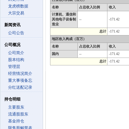
龙虎榜数据
名称
占总收入比例
收入
大宗交易
计算机、通信和
其他电子设备制
--
-171.42
造业
新闻资讯
总计
-171.42
公司公告
地区收入构成（百万）
公司概况
名称
占总收入比例
收入
公司简介
国内
--
-171.42
股本结构
总计
-171.42
管理层
经营情况简介
重大事项备忘
分红送配记录
持仓明细
主要股东
流通股股东
基金持仓
限售股解禁表