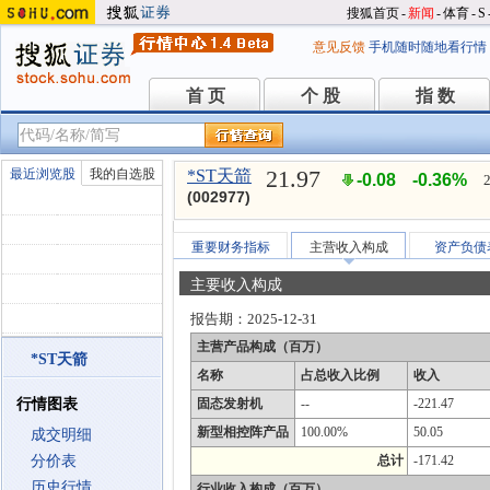
搜狐首页
-
新闻
-
体育
-
S
意见反馈
手机随时随地看行情
首 页
个 股
指 数
首 页
个 股
指 数
21.97
最近浏览股
我的自选股
*ST天箭
-0.08
-0.36%
(002977)
重要财务指标
主营收入构成
资产负债
主要收入构成
报告期：
2025-12-31
主营产品构成（百万）
*ST天箭
名称
占总收入比例
收入
行情图表
固态发射机
--
-221.47
新型相控阵产品
100.00%
50.05
成交明细
分价表
总计
-171.42
历史行情
行业收入构成（百万）