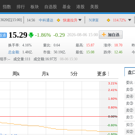
指数
排行
板块
自选股
基金
港股
美股
13620亿
[15:00]
14:56
中科通达
快速拉升
N津富
114.72%
14:55
澄天伟业
涨停
15.29
-1.86%
-0.29
2026-08-06 15:00
股通
14:55
三环集团
快速拉升
换手率:
4.16%
量比:
0.64
最高:
15.87
涨停:
18.70
昨
14:55
郑州煤电
猛烈打压
总金额:
1.48亿
市值:
50.19亿
最低:
15.08
跌停:
12.46
今
14:54
澄天伟业
快速拉升
现手:--
成交量:111
成交额:16.97万
08-06 15:30
14:54
昊华科技
快速拉升
14:53
致远互联
猛烈打压
盘
14:53
怡达股份
快速拉升
委比
TTM
14:53
安迪苏
快速拉升
卖⑤
14:52
泰晶科技
快速拉升
卖④
卖③
卖②
卖①
买①
买②