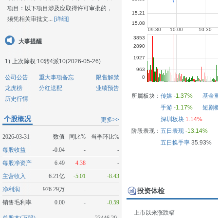
项目：以下项目涉及应取得许可审批的，
须凭相关审批文...
[详细]
大事提醒
1)
上次除权:10转4派10(2026-05-26)
公司公告
重大事项备忘
限售解禁
龙虎榜
分红送配
业绩预告
所属板块：
传媒
-1.37%
基金
历史行情
手游
-1.17%
短剧
个股概况
深圳板块
1.14%
更多>>
阶段表现：
五日表现
-13.14%
2026-03-31
数值
同比%
当季环比%
五日换手率
35.93%
每股收益
-0.04
-
-
每股净资产
6.49
4.38
-
主营收入
6.21亿
-5.01
-8.43
净利润
-976.29万
-
-
投资体检
销售毛利率
0.00
-
-0.59
上市以来涨跌幅