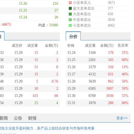
小买单买入
3673
15.26
216
超大卖单卖出
377
15.25
27
大卖单卖出
450
15.24
28
中卖单卖出
3018
：
44873
内盘：
51080
小卖单卖出
4062
细
分价
成交价
成交量
金额(万)
价格
成交量
金额(万)
竞买率
:33
15.29
15
2
15.24
1166
178
55%
:36
15.29
15
2
15.25
2261
345
60%
:33
15.29
51
8
15.26
3379
516
13%
:39
15.29
15
2
15.27
4132
631
46%
:48
15.29
5
0.76
15.28
5639
862
50%
:03
15.29
10
2
15.29
6585
1007
59%
:03
15.29
433
66
15.30
6769
1036
53%
:54
15.29
25
4
15.31
1870
286
66%
新闻
公告
财报
更多>>
聚焦主业提升盈利能力，新产品上线结合研发与市场环境考量