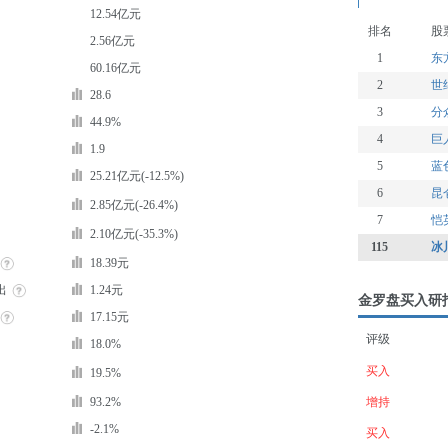
12.54亿元
排名
股
2.56亿元
1
东
60.16亿元
2
世
28.6
3
分
44.9%
4
巨
1.9
5
蓝
25.21亿元(-12.5%)
6
昆
2.85亿元(-26.4%)
7
恺
2.10亿元(-35.3%)
115
冰
18.39元
出
1.24元
金罗盘买入研
17.15元
评级
18.0%
买入
19.5%
93.2%
增持
-2.1%
买入