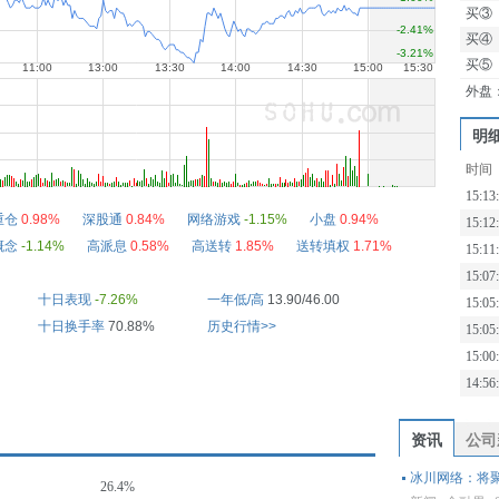
买③
买④
买⑤
外盘
明
时间
15:13
重仓
0.98%
深股通
0.84%
网络游戏
-1.15%
小盘
0.94%
15:12
概念
-1.14%
高派息
0.58%
高送转
1.85%
送转填权
1.71%
15:11
15:07
十日表现
-7.26%
一年低/高
13.90/46.00
15:05
十日换手率
70.88%
历史行情>>
15:05
15:00
14:56
资讯
公司
冰川网络：将
26.4%