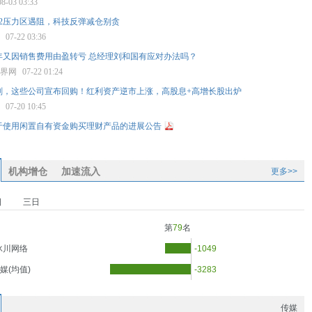
08-03 03:33
82压力区遇阻，科技反弹减仓别贪
股
07-22 03:36
年又因销售费用由盈转亏 总经理刘和国有应对办法吗？
世界网
07-22 01:24
刚，这些公司宣布回购！红利资产逆市上涨，高股息+高增长股出炉
报
07-20 10:45
于使用闲置自有资金购买理财产品的进展公告
机构增仓
加速流入
更多>>
日
三日
第
79
名
冰川网络
-1049
媒(均值)
-3283
传媒