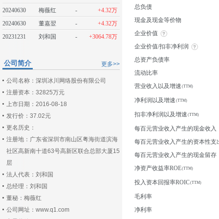
总负债
20240630
梅薇红
-
+4.32万
现金及现金等价物
20240630
董嘉翌
-
+4.32万
企业价值
20231231
刘和国
-
+3064.78万
企业价值/扣非净利润
总资产负债率
公司简介
更多>>
流动比率
公司名称：深圳冰川网络股份有限公司
营业收入以及增速
注册资本：32825万元
净利润以及增速
上市日期：2016-08-18
扣非净利润以及增速
发行价：37.02元
更名历史：
每百元营业收入产生的现金收入
注册地：广东省深圳市南山区粤海街道滨海
每百元营业收入产生的资本性支
社区高新南十道63号高新区联合总部大厦15
每百元营业收入产生的现金留存
层
净资产收益率ROE
法人代表：刘和国
投入资本回报率ROIC
总经理：刘和国
毛利率
董秘：梅薇红
公司网址：www.q1.com
净利率