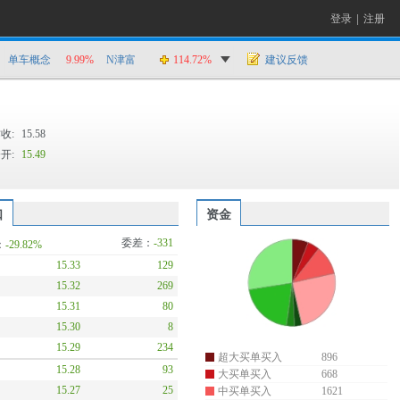
登录
|
注册
单车概念
9.99%
N津富
114.72%
建议反馈
收:
15.58
开:
15.49
口
资金
委差：
-331
：
-29.82%
15.33
129
15.32
269
15.31
80
15.30
8
15.29
234
超大买单买入
896
15.28
93
大买单买入
668
15.27
25
中买单买入
1621