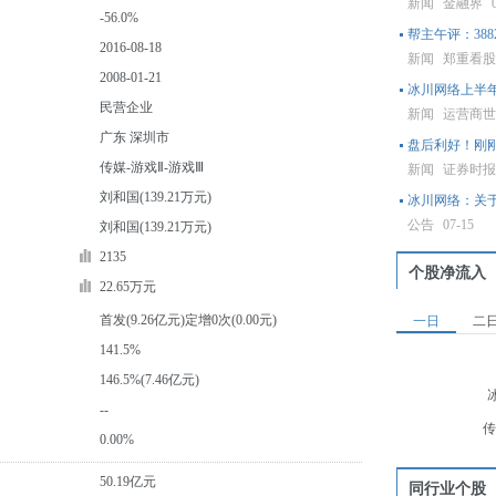
新闻
金融界
-56.0%
帮主午评：38
2016-08-18
新闻
郑重看
2008-01-21
冰川网络上半
民营企业
新闻
运营商
广东 深圳市
盘后利好！刚
传媒-游戏Ⅱ-游戏Ⅲ
新闻
证券时
刘和国(139.21万元)
冰川网络：关
公告
07-15
刘和国(139.21万元)
2135
个股净流入
22.65万元
首发(9.26亿元)定增0次(0.00元)
一日
二
141.5%
146.5%(7.46亿元)
--
传
0.00%
50.19亿元
同行业个股