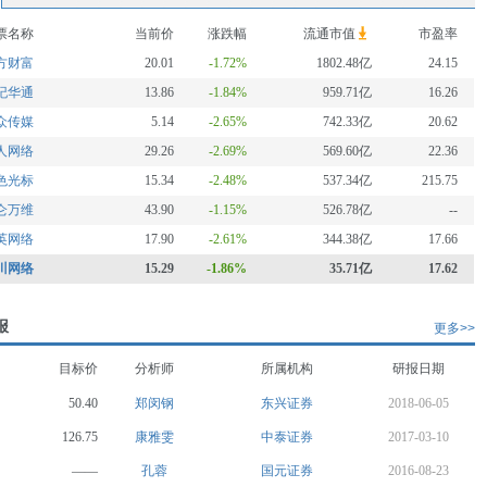
票名称
当前价
涨跌幅
流通市值
市盈率
方财富
20.01
-1.72%
1802.48亿
24.15
纪华通
13.86
-1.84%
959.71亿
16.26
众传媒
5.14
-2.65%
742.33亿
20.62
人网络
29.26
-2.69%
569.60亿
22.36
色光标
15.34
-2.48%
537.34亿
215.75
仑万维
43.90
-1.15%
526.78亿
--
英网络
17.90
-2.61%
344.38亿
17.66
川网络
15.29
-1.86%
35.71亿
17.62
报
更多>>
目标价
分析师
所属机构
研报日期
50.40
郑闵钢
东兴证券
2018-06-05
126.75
康雅雯
中泰证券
2017-03-10
——
孔蓉
国元证券
2016-08-23