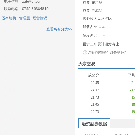
电子信箱：zqb@ql.com
存货-在产品
联系电话：0755-86384819
存货-产成品
股本结构
管理层
经营情况
境外收入以及占比
销售占比
查看所有分类>>
研发占比
最近三年累计研发占比
您还想看哪个财务指标?
大宗交易
成交价
平
20.55
-2
24.57
-1
21.73
-1
21.05
-1
20.73
-1
融资融券数据