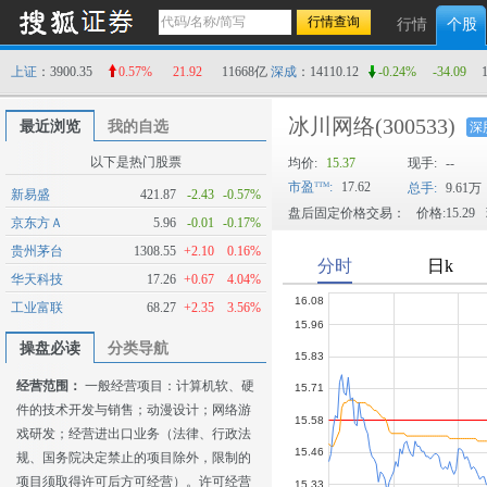
行情
个股
上证
：3900.35
0.57%
21.92
11668亿
深成
：14110.12
-0.24%
-34.09
冰川网络
(300533)
最近浏览
我的自选
深
以下是热门股票
均价:
15.37
现手:
--
市盈
:
17.62
总手:
9.61万
新易盛
421.87
-2.43
-0.57%
盘后固定价格交易：
价格:15.29
京东方Ａ
5.96
-0.01
-0.17%
贵州茅台
1308.55
+2.10
0.16%
华天科技
17.26
+0.67
4.04%
工业富联
68.27
+2.35
3.56%
操盘必读
分类导航
经营范围：
一般经营项目：计算机软、硬
件的技术开发与销售；动漫设计；网络游
戏研发；经营进出口业务（法律、行政法
规、国务院决定禁止的项目除外，限制的
项目须取得许可后方可经营）。许可经营