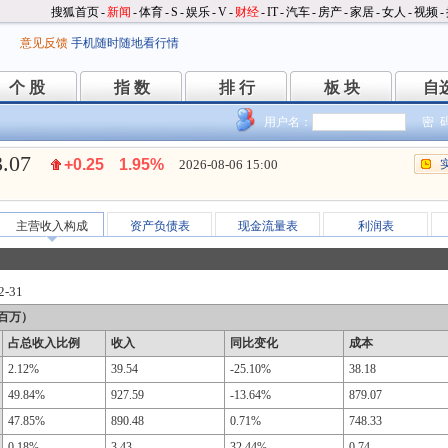
搜狐首页
-
新闻
-
体育
-
S
-
娱乐
-
V
-
财经
-
IT
-
汽车
-
房产
-
家居
-
女人
-
视频
-
意见反馈
手机随时随地看行情
个 股
指 数
排 行
板 块
自
个 股
指 数
排 行
板 块
自
用户名：
密 
3.07
+0.25
1.95%
2026-08-06 15:00
主营收入构成
资产负债表
现金流量表
利润表
2-31
百万）
占总收入比例
收入
同比变化
成本
2.12%
39.54
-25.10%
38.18
49.84%
927.59
-13.64%
879.07
47.85%
890.48
0.71%
748.33
0.18%
3.43
32.44%
0.74