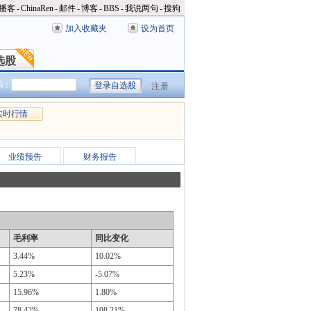
播客
-
ChinaRen
-
邮件
-
博客
-
BBS
-
我说两句
-
搜狗
加入收藏夹
设为首页
选股
选股
码：
注册
实时行情
业绩预告
财务报告
毛利率
同比变化
3.44%
10.02%
5.23%
-5.07%
15.96%
1.80%
78.42%
108.21%