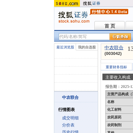
首 页
首 页
1
最近浏览股
我的自选股
中农联合
(003042)
重要财务指标
主要收入构成
报告期：
2025-1
主营产品构成（
中农联合
名称
行情图表
化工材料
农药原药
成交明细
分价表
农药制剂
历史行情
其他