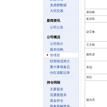
龙虎榜数据
大宗交易
唐剑峰
姜洪胜
新闻资讯
公司公告
赵宝修
公司概况
公司简介
王文丽
股本结构
颜世进
管理层
经营情况简介
重大事项备忘
李强
分红送配记录
张欣
持仓明细
主要股东
流通股股东
杨光亮
基金持仓
限售股解禁表