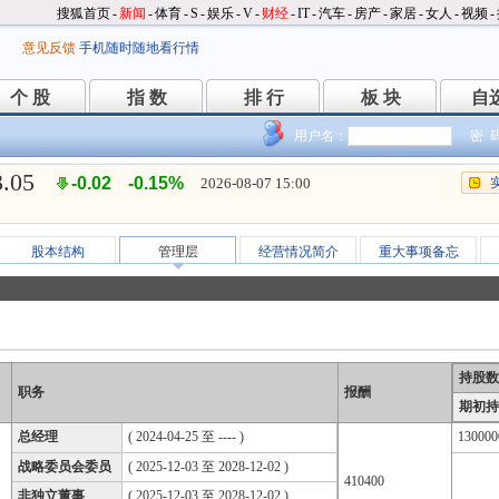
搜狐首页
-
新闻
-
体育
-
S
-
娱乐
-
V
-
财经
-
IT
-
汽车
-
房产
-
家居
-
女人
-
视频
-
意见反馈
手机随时随地看行情
个 股
指 数
排 行
板 块
自
个 股
指 数
排 行
板 块
自
用户名：
密 
3.05
-0.02
-0.15%
2026-08-07 15:00
股本结构
管理层
经营情况简介
重大事项备忘
持股数
职务
报酬
期初持
总经理
( 2024-04-25 至 ---- )
130000
战略委员会委员
( 2025-12-03 至 2028-12-02 )
410400
非独立董事
( 2025-12-03 至 2028-12-02 )