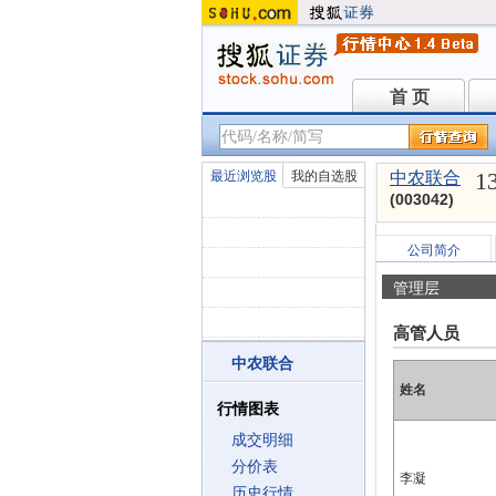
首 页
首 页
1
最近浏览股
我的自选股
中农联合
(003042)
公司简介
管理层
高管人员
中农联合
姓名
行情图表
成交明细
分价表
李凝
历史行情