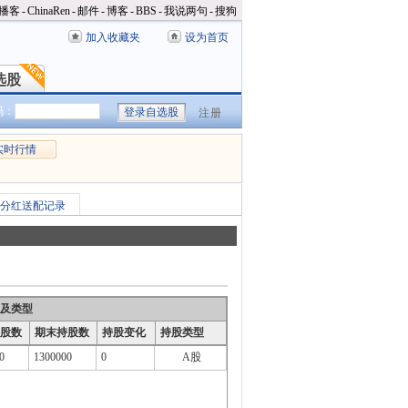
播客
-
ChinaRen
-
邮件
-
博客
-
BBS
-
我说两句
-
搜狗
加入收藏夹
设为首页
选股
选股
码：
注册
实时行情
分红送配记录
及类型
股数
期末持股数
持股变化
持股类型
0
1300000
0
A股